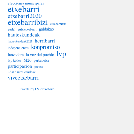
elecciones municipales
etxebarri
etxebarri2020
etxebarribizi
etxebarribus
galdakao
eudel
eutsietxebarri
hauteskundeak
herribarri
hauteskundeak2023
konpromiso
independientes
lvp
lanzadera
la voz del pueblo
M26
lvp taldea
partaidetza
participacion
prensa
udal hauteskundeak
viveetxebarri
Tweets by LVPEtxebarri