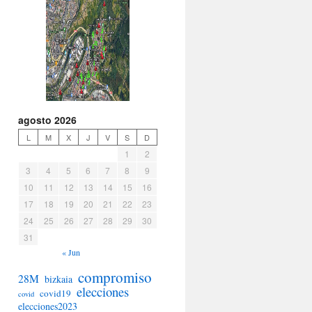
agosto 2026
L
M
X
J
V
S
D
1
2
3
4
5
6
7
8
9
10
11
12
13
14
15
16
17
18
19
20
21
22
23
24
25
26
27
28
29
30
31
« Jun
compromiso
28M
bizkaia
elecciones
covid19
covid
elecciones2023