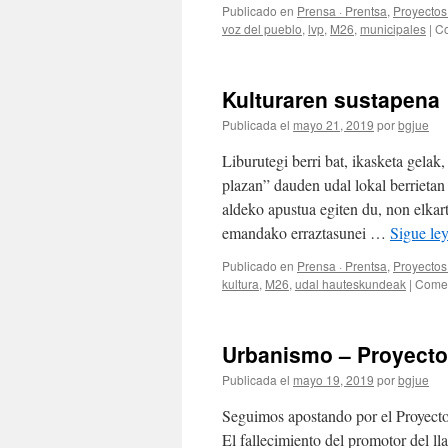
Publicado en
Prensa · Prentsa
,
Proyectos 
voz del pueblo
,
lvp
,
M26
,
municipales
|
Co
Kulturaren sustapena
Publicada el
mayo 21, 2019
por
bgjue
Liburutegi berri bat, ikasketa gelak
plazan” dauden udal lokal berriet
aldeko apustua egiten du, non elkar
emandako erraztasunei …
Sigue le
Publicado en
Prensa · Prentsa
,
Proyectos 
kultura
,
M26
,
udal hauteskundeak
|
Comen
Urbanismo – Proyecto
Publicada el
mayo 19, 2019
por
bgjue
Seguimos apostando por el Proyecto
El fallecimiento del promotor del l