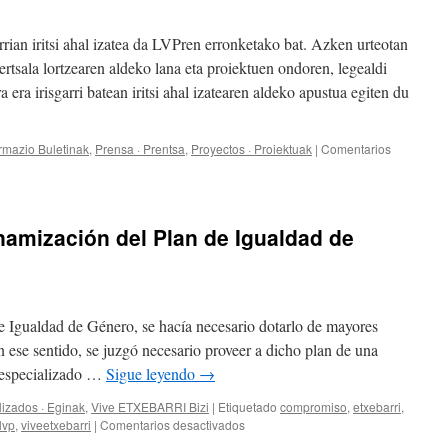
arrian iritsi ahal izatea da LVPren erronketako bat. Azken urteotan
ertsala lortzearen aldeko lana eta proiektuen ondoren, legealdi
a era irisgarri batean iritsi ahal izatearen aldeko apustua egiten du
ormazio Buletinak
,
Prensa · Prentsa
,
Proyectos · Proiektuak
|
Comentarios
amización del Plan de Igualdad de
e Igualdad de Género, se hacía necesario dotarlo de mayores
n ese sentido, se juzgó necesario proveer a dicho plan de una
 especializado …
Sigue leyendo
→
izados · Eginak
,
Vive ETXEBARRI Bizi
|
Etiquetado
compromiso
,
etxebarri
,
en
lvp
,
viveetxebarri
|
Comentarios desactivados
¡NUEVO