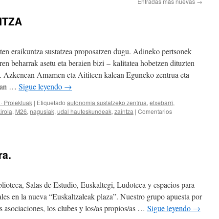
Entradas más nuevas
→
NTZA
en eraikuntza sustatzea proposatzen dugu. Adineko pertsonek
ren beharrak asetu eta beraien bizi – kalitatea hobetzen dituzten
ra. Azkenean Amamen eta Aititeen kalean Eguneko zentrua eta
txan …
Sigue leyendo
→
· Proiektuak
|
Etiquetado
autonomia sustatzeko zentrua
,
etxebarri
,
irola
,
M26
,
nagusiak
,
udal hauteskundeak
,
zaintza
|
Comentarios
ra.
ioteca, Salas de Estudio, Euskaltegi, Ludoteca y espacios para
ales en la nueva “Euskaltzaleak plaza”. Nuestro grupo apuesta por
sociaciones, los clubes y los/as propios/as …
Sigue leyendo
→