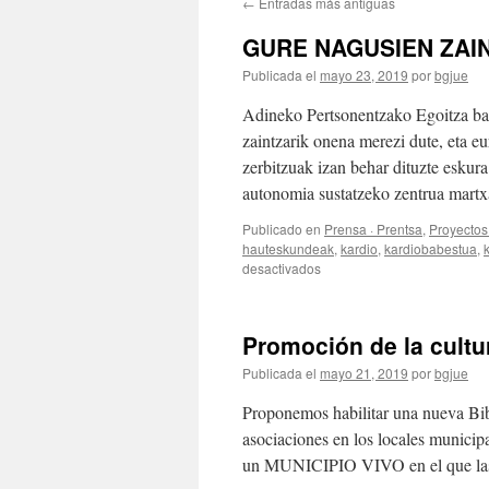
←
Entradas más antiguas
GURE NAGUSIEN ZAI
Publicada el
mayo 23, 2019
por
bgjue
Adineko Pertsonentzako Egoitza bat
zaintzarik onena merezi dute, eta eu
zerbitzuak izan behar dituzte esku
autonomia sustatzeko zentrua mar
Publicado en
Prensa · Prentsa
,
Proyectos 
hauteskundeak
,
kardio
,
kardiobabestua
,
k
en
desactivados
GURE
NAGUSIEN
ZAINTZA
Promoción de la cultu
Publicada el
mayo 21, 2019
por
bgjue
Proponemos habilitar una nueva Bibl
asociaciones en los locales municip
un MUNICIPIO VIVO en el que las a