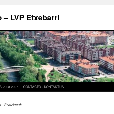
o – LVP Etxebarri
 2023-2027
CONTACTO · KONTAKTUA
 · Proiektuak