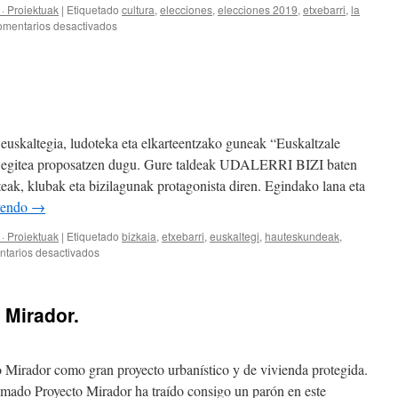
· Proiektuak
|
Etiquetado
cultura
,
elecciones
,
elecciones 2019
,
etxebarri
,
la
en
mentarios desactivados
Promoción
de
la
cultura.
, euskaltegia, ludoteka eta elkarteentzako guneak “Euskaltzale
an egitea proposatzen dugu. Gure taldeak UDALERRI BIZI baten
teak, klubak eta bizilagunak protagonista diren. Egindako lana eta
yendo
→
· Proiektuak
|
Etiquetado
bizkaia
,
etxebarri
,
euskaltegi
,
hauteskundeak
,
en
tarios desactivados
Kulturaren
sustapena
 Mirador.
 Mirador como gran proyecto urbanístico y de vivienda protegida.
lamado Proyecto Mirador ha traído consigo un parón en este