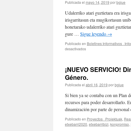
Publicada el
mayo 14, 2019
por
bgjue
Udalerriko atari guztietara era irisg
irisgarritasun eta mugikortasun unib
honetarako udalerriko atari guztietar
gure …
Sigue leyendo
→
Publicado en
Boletines Informativos · Inf
en
desactivados
ETXEBARRI
IRISGARRIAGOA.
¡NUEVO SERVICIO! Din
Género.
Publicada el
abril 16, 2019
por
bgjue
Si bien ya se contaba con un Plan d
recursos para poder desarrollarlo. E
dinamización por parte de personal
Publicado en
Proyectos · Proiektuak
,
Real
etxebarri2020
,
etxebarribizi
,
konpromiso
,