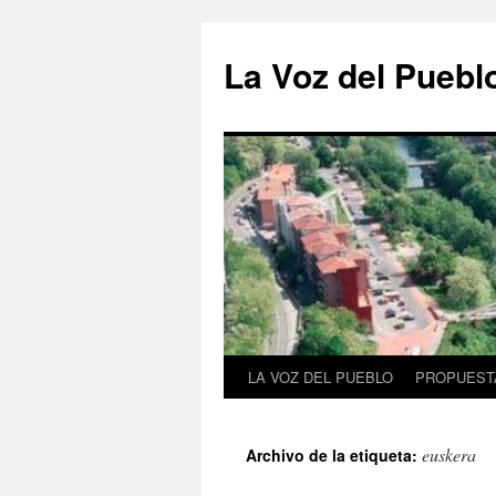
Saltar
al
La Voz del Puebl
contenido
LA VOZ DEL PUEBLO
PROPUESTA
euskera
Archivo de la etiqueta: