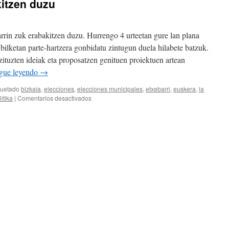
kitzen duzu
arrin zuk erabakitzen duzu. Hurrengo 4 urteetan gure lan plana
bilketan parte-hartzera gonbidatu zintugun duela hilabete batzuk.
ituzten ideiak eta proposatzen genituen proiektuen artean
gue leyendo
→
quetado
bizkaia
,
elecciones
,
elecciones municipales
,
etxebarri
,
euskera
,
la
en
litika
|
Comentarios desactivados
Etxebarrin
ZUK
erabakitzen
duzu