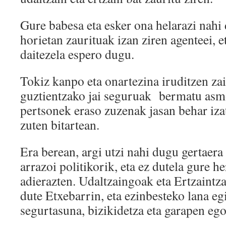
Gure babesa eta esker ona helarazi nahi 
horietan zaurituak izan ziren agenteei, e
daitezela espero dugu.
Tokiz kanpo eta onartezina iruditzen zai
guztientzako jai seguruak bermatu asmo
pertsonek eraso zuzenak jasan behar iza
zuten bitartean.
Era berean, argi utzi nahi dugu gertaera
arrazoi politikorik, eta ez dutela gure 
adierazten. Udaltzaingoak eta Ertzaintza
dute Etxebarrin, eta ezinbesteko lana eg
segurtasuna, bizikidetza eta garapen eg