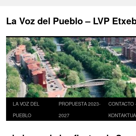
Saltar
al
La Voz del Pueblo – LVP Etxeb
contenido
LA VOZ DEL
PROPUESTA 2023-
CONTACTO 
PUEBLO
2027
KONTAKTUA