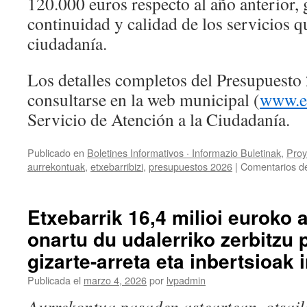
120.000 euros respecto al año anterior, 
continuidad y calidad de los servicios qu
ciudadanía.
Los detalles completos del Presupuest
consultarse en la web municipal (
www.et
Servicio de Atención a la Ciudadanía.
Publicado en
Boletines Informativos · Informazio Buletinak
,
Proy
aurrekontuak
,
etxebarribizi
,
presupuestos 2026
|
Comentarios d
Etxebarrik 16,4 milioi euroko 
onartu du udalerriko zerbitzu 
gizarte-arreta eta inbertsioak 
Publicada el
marzo 4, 2026
por
lvpadmin
Aurrekontua pasaden asteartean, otsai