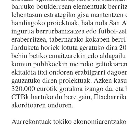
barruko boulderrean elementuak berritz
lehentasun estrategiko gisa mantentzen d
handiagoko proiektuak, hala nola San A
ingurua berrurbanizatzea edo futbol-zel
eraberritzea, tabernarako kokapen berri 
Jarduketa horiek lotuta geratuko dira 2
behin betiko emaitzarekin edo aldagailu
komun publikoekin metroko geltokiare
ekitaldia itxi ondoren erabilgarri dagoe
gauzatuko diren proiektuak. Azken kasu 
320.000 eurotik gorakoa izango da, eta h
CTBk hartuko du bere gain, Etxebarriko
akordioaren ondoren.
Aurrekontuak tokiko ekonomiarentzako 