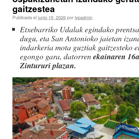
San
gaitzestea
Antonio
y
Publicada el
junio 15, 2026
por
lvpadmin
conden
Etxebarriko Udalak egindako prentsa 
los
inciden
dugu, eta San Antonioko jaietan izan
ocurrid
indarkeria mota guztiak gaitzesteko e
durante
las
ekainaren 16a
egongo gara, datorren
celebra
Zintururi plazan.