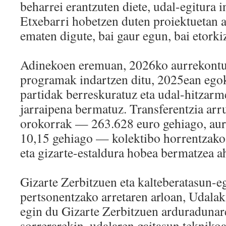
beharrei erantzuten diete, udal-egitura i
Etxebarri hobetzen duten proiektuetan a
ematen digute, bai gaur egun, bai etorki
Adinekoen eremuan, 2026ko aurrekontua
programak indartzen ditu, 2025ean egok
partidak berreskuratuz eta udal-hitzarm
jarraipena bermatuz. Transferentzia ar
orokorrak — 263.628 euro gehiago, aur
10,15 gehiago — kolektibo horrentzako 
eta gizarte-estaldura hobea bermatzea a
Gizarte Zerbitzuen eta kalteberatasun-
pertsonentzako arretaren arloan, Udalak 
egin du Gizarte Zerbitzuen arduradunar
sorrerarekin, udalaren gaitasun teknikoa