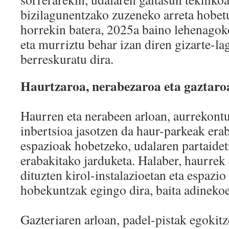
bizilagunentzako zuzeneko arreta hobet
horrekin batera, 2025a baino lehenagoko
eta murriztu behar izan diren gizarte-la
berreskuratu dira.
Haurtzaroa, nerabezaroa 
Haurren eta nerabeen arloan, aurrekon
inbertsioa jasotzen da haur-parkeak erab
espazioak hobetzeko, udalaren partaide
erabakitako jarduketa. Halaber, haurrek 
dituzten kirol-instalazioetan eta espazi
hobekuntzak egingo dira, baita adinekoe
Gazteriaren arloan, padel-pistak egokitz