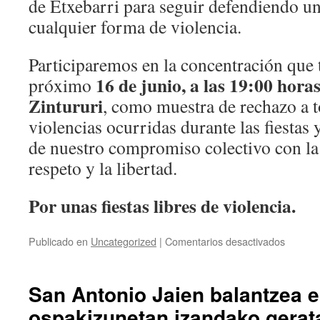
de Etxebarri para seguir defendiendo una
cualquier forma de violencia.
Participaremos en la concentración que 
16 de junio, a las 19:00 horas
próximo
Zintururi
, como muestra de rechazo a t
violencias ocurridas durante las fiestas
de nuestro compromiso colectivo con la 
respeto y la libertad.
Por unas fiestas libres de violencia.
en
Publicado en
Uncategorized
|
Comentarios desactivados
balance
de
las
San Antonio Jaien balantzea e
fiestas
ospakizunetan izandako gerat
de