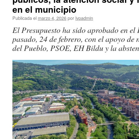
ospakiz
en el municipio
izandak
Publicada el
marzo 4, 2026
por
lvpadmin
geratak
gaitzes
El Presupuesto ha sido aprobado en el 
pasado, 24 de febrero, con el apoyo de
del Pueblo, PSOE, EH Bildu y la abste