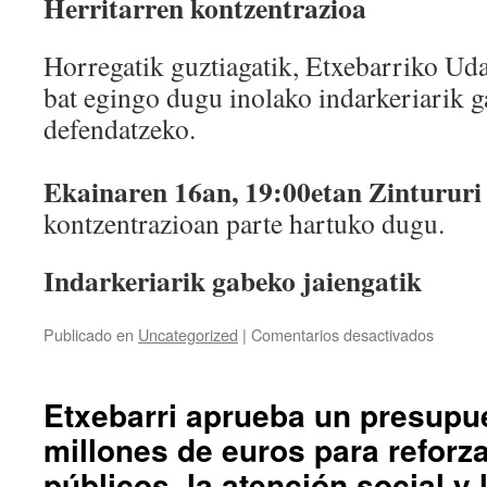
Herritarren kontzentrazioa
Horregatik guztiagatik, Etxebarriko Uda
bat egingo dugu inolako indarkeriarik g
defendatzeko.
Ekainaren 16an, 19:00etan Zintururi
kontzentrazioan parte hartuko dugu.
Indarkeriarik gabeko jaiengatik
en
Publicado en
Uncategorized
|
Comentarios desactivados
San
Antonio
Jaien
Etxebarri aprueba un presupu
balantz
millones de euros para reforza
egiten
dugu
públicos, la atención social y
eta