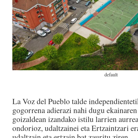
default
La Voz del Pueblo talde independientet
gogorrena adierazi nahi dugu ekainaren 
goizaldean izandako istilu larrien aurrea
ondorioz, udaltzainei eta Ertzaintzari era
udaltzain eta ertzain bat zauritu ziren.