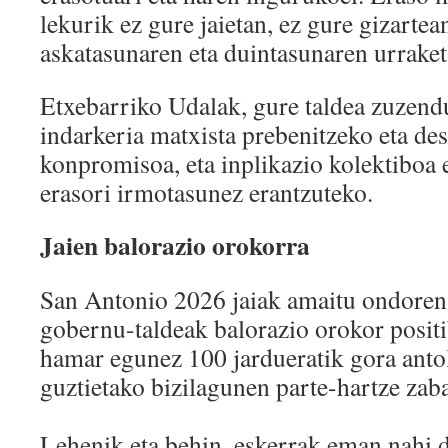
lekurik ez gure jaietan, ez gure gizart
askatasunaren eta duintasunaren urraket
Etxebarriko Udalak, gure taldea zuzendu
indarkeria matxista prebenitzeko eta de
konpromisoa, eta inplikazio kolektiboa 
erasori irmotasunez erantzuteko.
Jaien balorazio orokorra
San Antonio 2026 jaiak amaitu ondoren
gobernu-taldeak balorazio orokor posit
hamar egunez 100 jardueratik gora antol
guztietako bizilagunen parte-hartze zaba
Lehenik eta behin, eskerrak eman nahi d