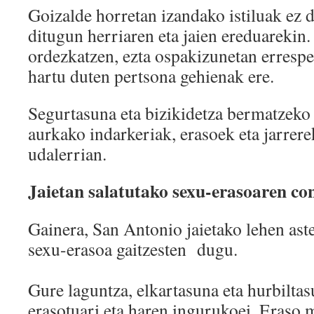
Goizalde horretan izandako istiluak ez 
ditugun herriaren eta jaien ereduarekin.
ordezkatzen, ezta ospakizunetan errespe
hartu duten pertsona gehienak ere.
Segurtasuna eta bizikidetza bermatzeko 
aurkako indarkeriak, erasoek eta jarrere
udalerrian.
Jaietan salatutako sexu-erasoaren c
Gainera, San Antonio jaietako lehen ast
sexu-erasoa gaitzesten dugu.
Gure laguntza, elkartasuna eta hurbiltas
erasotuari eta haren ingurukoei. Eraso 