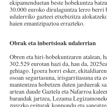
ekipamenduetan beste hobekuntza batzu
30.000 euroko dirulaguntza lerro berri b
udalerriko gazteei etxebizitza alokatze
haien emantzipazioa errazteko.
Obrak eta inbertsioak ud
Obren eta hiri-hobekuntzaren atalean, h
302.529 eurotan hazi da, hau da, 2025e
gehiago. Igoera horri esker, ekitaldiaren
osoan segurtasuna, irisgarritasuna eta 
mantentzea hobetzen duten jarduerak sa
artean daude Gaztela eta Nafarroa kalee
barandak jartzea, Lezama Legizamonek
zurezko egiturak konpondu eta saneatzea