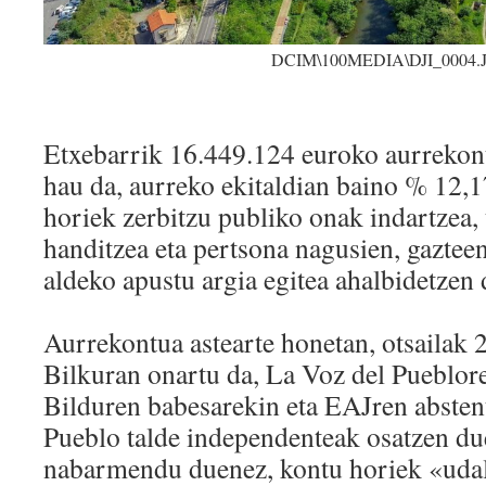
DCIM\100MEDIA\DJI_0004.
Etxebarrik 16.449.124 euroko aurrekon
hau da, aurreko ekitaldian baino % 12,
horiek zerbitzu publiko onak indartzea, 
handitzea eta pertsona nagusien, gazteen
aldeko apustu argia egitea ahalbidetzen 
Aurrekontua astearte honetan, otsailak
Bilkuran onartu da, La Voz del Pueblo
Bilduren babesarekin eta EAJren absten
Pueblo talde independenteak osatzen d
nabarmendu duenez, kontu horiek «udal