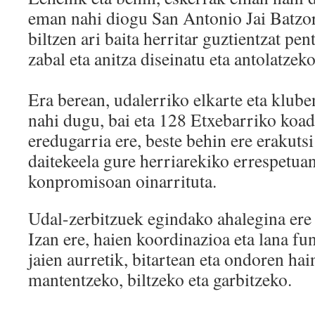
eman nahi diogu San Antonio Jai Batzord
biltzen ari baita herritar guztientzat p
zabal eta anitza diseinatu eta antolatzeko
Era berean, udalerriko elkarte eta klube
nahi dugu, bai eta 128 Etxebarriko koad
eredugarria ere, beste behin ere erakutsi
daitekeela gure herriarekiko errespetuan
konpromisoan oinarrituta.
Udal-zerbitzuek egindako ahalegina ere
Izan ere, haien koordinazioa eta lana fu
jaien aurretik, bitartean eta ondoren ha
mantentzeko, biltzeko eta garbitzeko.