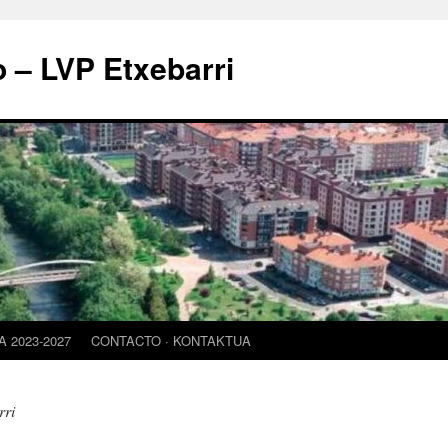
o – LVP Etxebarri
 2023-2027
CONTACTO · KONTAKTUA
rri