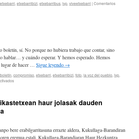
eta
etxebarri
,
etxebarribizi
,
etxebarribus
,
lvp
,
viveetxebarri
|
Comentarios
inbertsioak
indartzeko
 boletín, sí. No porque no hubiera trabajo que contar, sino
do hablar… y cuándo esperar. Y hemos esperado. Hemos
n lugar de hacer …
Sigue leyendo
→
boletín
,
compromiso
,
etxebarri
,
etxebarribizi
,
foto
,
la voz del pueblo
,
lvp
,
en
ctivados
Boletín
nº
67
ikastetxean haur jolasak dauden
Buletina.
ia
npo bere erabilgarritasuna errazte aldera, Kukullaga-Barandiran
tioren eremua estali. Kukullaga-Barandiaran Haur Hezkuntza