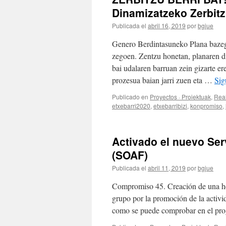
Dinamizatzeko Zerbitz
Publicada el
abril 16, 2019
por
bgjue
Genero Berdintasuneko Plana bazego
zegoen. Zentzu honetan, planaren di
bai udalaren barruan zein gizarte e
prozesua baian jarri zuen eta …
Sig
Publicado en
Proyectos · Proiektuak
,
Real
etxebarri2020
,
etxebarribizi
,
konpromiso
,
Activado el nuevo Ser
(SOAF)
Publicada el
abril 11, 2019
por
bgjue
Compromiso 45. Creación de una her
grupo por la promoción de la activid
como se puede comprobar en el pr