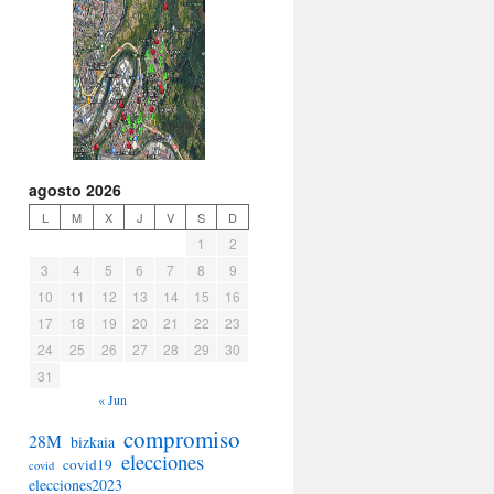
agosto 2026
L
M
X
J
V
S
D
1
2
3
4
5
6
7
8
9
10
11
12
13
14
15
16
17
18
19
20
21
22
23
24
25
26
27
28
29
30
31
« Jun
compromiso
28M
bizkaia
elecciones
covid19
covid
elecciones2023