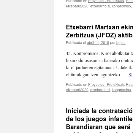
Publicado en
Proyectos · Proiektuak
,
Real
etxebarri2020
,
etxebarribizi
,
konpromiso
,
Etxebarri Martxan eki
Zerbitzua (JFOZ) aktib
Publicada el
abril 11, 2019
por
bgjue
45. Konpromisoa. Kirol aholkularitz
bizimodu osasuntsu baterako ohitura
kirol jardueren egitarauan. Udaleti
ohiturak garatzen laguntzeko …
Si
Publicado en
Proyectos · Proiektuak
,
Real
etxebarri2020
,
etxebarribizi
,
konpromiso
,
Iniciada la contrataci
de los juegos infantil
Barandiaran que será 