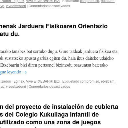
izados · Eginak
,
Vive ETXEBARRI Bizi
|
Etiquetado
compromiso
,
etxebarri
,
en
lvp
,
viveetxebarri
|
Comentarios desactivados
Activado
el
nuevo
menak Jarduera Fisikoaren Orientazio
Servicio
de
atu du.
Orientación
de
Actividad
arako lanabes bat sortuko dugu. Gure taldeak jarduera fisikoa eta
Física
(SOAF)
k sustatzeko apustu garbia egiten du, hala ikus daiteke udaleko
k Etxebarrin bizi diren pertsonei bizimodu osasuntsu baterako
gue leyendo
→
izados · Eginak
,
Vive ETXEBARRI Bizi
|
Etiquetado
compromiso
,
etxebarri
,
en
lvp
,
viveetxebarri
|
Comentarios desactivados
Etxebarri
Martxan
ekimenak
ón del proyecto de instalación de cubierta
Jarduera
Fisikoaren
es del Colegio Kukullaga Infantil de
Orientazio
utilizado como una zona de juegos
Zerbitzua
(JFOZ)