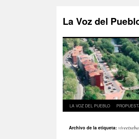
Saltar
al
La Voz del Puebl
contenido
LA VOZ DEL PUEBLO
PROPUESTA
viveetxeba
Archivo de la etiqueta: