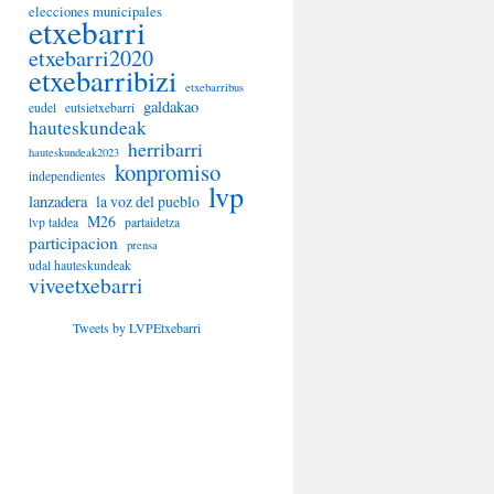
elecciones municipales
etxebarri
etxebarri2020
etxebarribizi
etxebarribus
galdakao
eudel
eutsietxebarri
hauteskundeak
herribarri
hauteskundeak2023
konpromiso
independientes
lvp
lanzadera
la voz del pueblo
M26
lvp taldea
partaidetza
participacion
prensa
udal hauteskundeak
viveetxebarri
Tweets by LVPEtxebarri