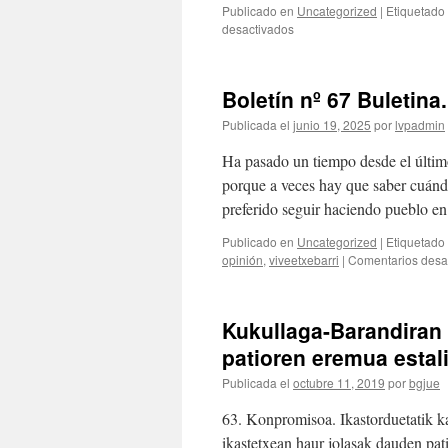
Publicado en
Uncategorized
|
Etiquetado
en
desactivados
¡En
Etxebarri
contamos
Boletín nº 67 Buletina.
con
nuestro
Publicada el
junio 19, 2025
por
lvpadmin
propio
servicio
Ha pasado un tiempo desde el último
de
porque a veces hay que saber cuán
autobuses
preferido seguir haciendo pueblo e
desde
2005!
Publicado en
Uncategorized
|
Etiquetado
opinión
,
viveetxebarri
|
Comentarios desa
Kukullaga-Barandiran 
patioren eremua estal
Publicada el
octubre 11, 2019
por
bgjue
63. Konpromisoa. Ikastorduetatik ka
ikastetxean haur jolasak dauden pa