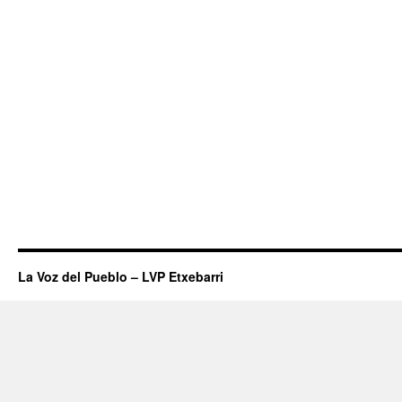
La Voz del Pueblo – LVP Etxebarri