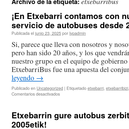
etxebarribus
Archivo de la etiqueta:
¡En Etxebarri contamos con n
servicio de autobuses desde 
Publicada el
junio 23, 2025
por
lvpadmin
Si, parece que lleva con nosotros y noso
pero han sido 20 años, y los que vendrá
nuestro grupo en el equipo de gobierno
EtxebarriBus fue una apuesta del conj
leyendo
→
Publicado en
Uncategorized
|
Etiquetado
etxebarri
,
etxebarribizi
en
Comentarios desactivados
¡En
Etxebarri
contamos
Etxebarrin gure autobus zerbi
con
2005etik!
nuestro
propio