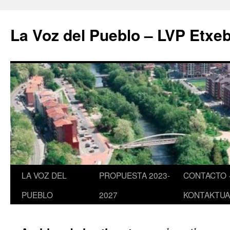
Saltar
al
La Voz del Pueblo – LVP Etxeb
contenido
LA VOZ DEL
PROPUESTA 2023-
CONTACTO 
PUEBLO
2027
KONTAKTUA