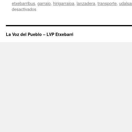
etxebarribus
,
garraio
,
hirigarraioa
,
lanzadera
,
transporte
,
udalsa
en
desactivados
Más
de
550.000
usuarios
La Voz del Pueblo – LVP Etxebarri
del
EtxebarriBus