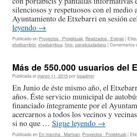
con portabicis y pantallas informativas e
silenciosos y respetuosos con el medio 
Ayuntamiento de Etxebarri en sesión c
leyendo
→
Publicado en
Proyectos · Proiektuak
,
Realizados · Eginak
|
Etiq
etxebarribizi
,
etxebarribus
,
hirix
,
panelciudadano
|
Comentarios 
Más de 550.000 usuarios del 
Publicada el
marzo 11, 2015
por
lvpadmin
En Junio de éste mismo año, el Etxebar
años. Éste servicio municipal de autobú
financiado íntegramente por el Ayuntam
acercarnos a todos los vecinos y vecinas
si no que …
Sigue leyendo
→
Publicado en
En marcha · Martxan
,
Proyectos · Proiektuak
|
Eti