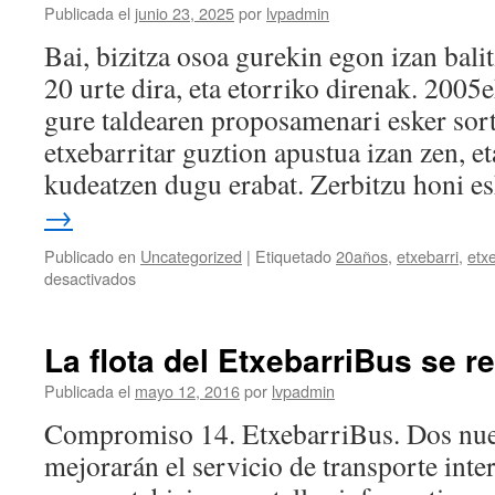
Publicada el
junio 23, 2025
por
lvpadmin
servicio
de
Bai, bizitza osoa gurekin egon izan balit
autobuses
20 urte dira, eta etorriko direnak. 200
desde
2005!
gure taldearen proposamenari esker sor
etxebarritar guztion apustua izan zen, e
kudeatzen dugu erabat. Zerbitzu honi 
→
Publicado en
Uncategorized
|
Etiquetado
20años
,
etxebarri
,
etx
en
desactivados
Etxebarrin
gure
autobus
La flota del EtxebarriBus se r
zerbitzu
propioa
Publicada el
mayo 12, 2016
por
lvpadmin
dugu
Compromiso 14. EtxebarriBus. Dos nue
2005etik!
mejorarán el servicio de transporte in