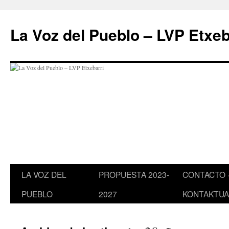
Saltar
al
La Voz del Pueblo – LVP Etxeb
contenido
LA VOZ DEL
PROPUESTA 2023-
CONTACTO 
PUEBLO
2027
KONTAKTUA