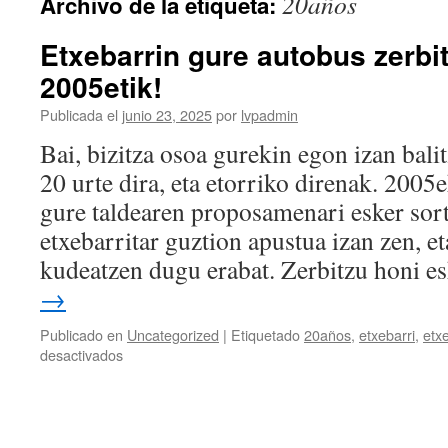
20años
Archivo de la etiqueta:
Etxebarrin gure autobus zerbi
2005etik!
Publicada el
junio 23, 2025
por
lvpadmin
Bai, bizitza osoa gurekin egon izan balit
20 urte dira, eta etorriko direnak. 200
gure taldearen proposamenari esker sor
etxebarritar guztion apustua izan zen, e
kudeatzen dugu erabat. Zerbitzu honi 
→
Publicado en
Uncategorized
|
Etiquetado
20años
,
etxebarri
,
etx
en
desactivados
Etxebarrin
gure
autobus
zerbitzu