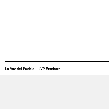
izandak
geratak
gaitzes
La Voz del Pueblo – LVP Etxebarri