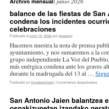
junio 2026
Archivo mensual:
balance de las fiestas de San
condena los incidentes ocurri
celebraciones
Publicada el
junio 15, 2026
por
lvpadmin
Hacemos nuestra la nota de prensa publi
ayuntamiento, y nos sumaremos a la con
grupo independiente La Voz del Pueblo
más enérgica condena ante los graves al
durante la madrugada del 13 al …
Sigu
en
Publicado en
Uncategorized
|
Comentarios desactivados
balance
de
las
San Antonio Jaien balantzea e
fiestas
ospakizunetan izandako gerat
de