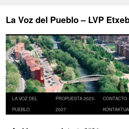
Saltar
al
La Voz del Pueblo – LVP Etxeb
contenido
LA VOZ DEL
PROPUESTA 2023-
CONTACTO 
PUEBLO
2027
KONTAKTUA