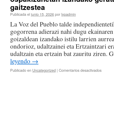
San
gaitzestea
Antonio
y
Publicada el
junio 15, 2026
por
lvpadmin
conden
La Voz del Pueblo talde independientet
los
inciden
gogorrena adierazi nahi dugu ekainaren 
ocurrid
goizaldean izandako istilu larrien aurrea
durante
las
ondorioz, udaltzainei eta Ertzaintzari era
celebra
udaltzain eta ertzain bat zauritu ziren
leyendo
→
en
Publicado en
Uncategorized
|
Comentarios desactivados
San
Antonio
Jaien
balantz
egiten
dugu
eta
ospakiz