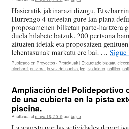
Hasieratik jakinarazi dizugu, Etxebarri
Hurrengo 4 urteetan gure lan plana defin
proposamenen bilketan parte-hartzera 
duela hilabete batzuk. 200 pertsona ba
zituzten ideiak eta proposatzen genituen
lehentasunak markatu ere bai. …
Sigue
Publicado en
Proyectos · Proiektuak
|
Etiquetado
bizkaia
,
elecc
etxebarri
,
euskera
,
la voz del pueblo
,
lvp
,
lvp taldea
,
politica
,
poli
Ampliación del Polideportivo c
de una cubierta en la pista ex
piscina.
Publicada el
mayo 16, 2019
por
bgjue
La apuesta por las actividades deportiva