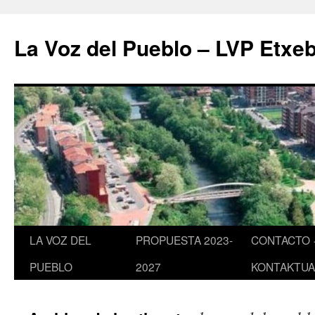
Saltar
al
La Voz del Pueblo – LVP Etxeb
contenido
LA VOZ DEL
PROPUESTA 2023-
CONTACTO 
PUEBLO
2027
KONTAKTUA