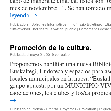
cabo de manera telemática. Estos son los
mes de noviembre: 1. Se han tomado
leyendo
→
Publicado en
Boletines Informativos · Informazio Buletinak
|
Eti
eutsietxebarri
,
herribarri
,
la voz del pueblo
|
Comentarios desact
Promoción de la cultura.
Publicada el
mayo 21, 2019
por
bgjue
Proponemos habilitar una nueva Bibliote
Euskaltegi, Ludoteca y espacios para as
locales municipales en la nueva “Euskal
grupo apuesta por un MUNICIPIO VIVO
asociaciones, los clubes y los/as propi
→
Publicado en
Prensa · Prentsa
,
Proyectos · Proiektuak
|
Etiquet