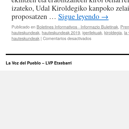
y
izateko, Udal Kiroldegiko kanpoko zelai
una
proposatzen …
Sigue leyendo
→
nueva
piscina.
Publicado en
Boletines Informativos · Informazio Buletinak
,
Pren
hauteskundeak
,
hauteskundeak 2019
,
igerilekuak
,
kiroldegia
,
la
en
hauteskundeak
|
Comentarios desactivados
Kanpoko
zelaia
estaliz
eta
La Voz del Pueblo – LVP Etxebarri
igerileku
berri
batekin
udal
kiroldegia
handituko
dugu