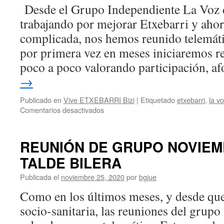
Desde el Grupo Independiente La Voz 
trabajando por mejorar Etxebarri y ahora
complicada, nos hemos reunido telemáti
por primera vez en meses iniciaremos r
poco a poco valorando participación, 
→
Publicado en
Vive ETXEBARRI Bizi
|
Etiquetado
etxebarri
,
la v
en
Comentarios desactivados
Reunión
ordinaria
de
REUNIÓN DE GRUPO NOVIEM
Marzo
TALDE BILERA
–
Martxoko
Publicada el
noviembre 25, 2020
por
bgjue
ohiko
bilera
Como en los últimos meses, y desde que s
socio-sanitaria, las reuniones del grupo 