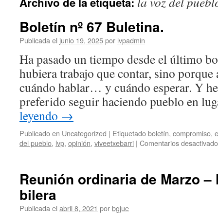
la voz del puebl
Archivo de la etiqueta:
Boletín nº 67 Buletina.
Publicada el
junio 19, 2025
por
lvpadmin
Ha pasado un tiempo desde el último bol
hubiera trabajo que contar, sino porque 
cuándo hablar… y cuándo esperar. Y h
preferido seguir haciendo pueblo en lu
leyendo
→
Publicado en
Uncategorized
|
Etiquetado
boletín
,
compromiso
,
e
del pueblo
,
lvp
,
opinión
,
viveetxebarri
|
Comentarios desactivado
Reunión ordinaria de Marzo –
bilera
Publicada el
abril 8, 2021
por
bgjue