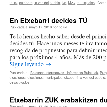
2019
,
etxebarri
,
la voz del pueblo
,
lvp
,
M26
,
municipales
|
Comen
En Etxebarri decides TÚ
Publicada el
mayo 17, 2019
por
bgjue
Te lo hemos hecho saber desde el princi
decides tú. Hace unos meses te invitamos
recogida de propuestas para definir nues
para los próximos 4 años. Más de 200 p
Sigue leyendo
→
Publicado en
Boletines Informativos · Informazio Buletinak
,
Proy
elecciones
,
elecciones municipales
,
etxebarri
,
la voz del pueblo
,
en
desactivados
En
Etxebarri
decides
Etxebarrin ZUK erabakitzen d
TÚ
Publicada el
mayo 17, 2019
por
bgjue