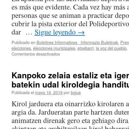
es más que evidente. Cada vez hay más 
personas que se animan a practicar dep
cubrir la pista exterior del Polideporti
dar …
Sigue leyendo
→
Publicado en
Boletines Informativos · Informazio Buletinak
,
Pren
elecciones
,
elecciones municipales
,
etxebarri
,
la voz del pueblo
,
en
Comentarios desactivados
Ampliación
del
Polideportivo
Kanpoko zelaia estaliz eta iger
con
batekin udal kiroldegia handi
la
instalación
Publicada el
mayo 16, 2019
por
bgjue
de
una
Kirol jarduera eta oinarrizko kirolaren 
cubierta
argia da. Jardueratan parte hartzen duten
en
la
animatzen direnak gero eta gehiago dira
pista
ekintzen eta erabiltzaileen kirol beharr
exterior