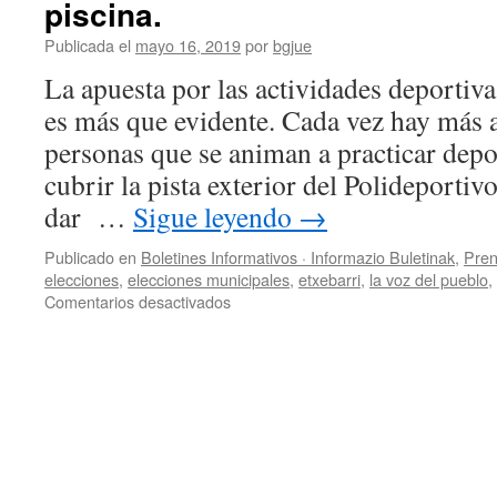
piscina.
Publicada el
mayo 16, 2019
por
bgjue
La apuesta por las actividades deportiva
es más que evidente. Cada vez hay más 
personas que se animan a practicar dep
cubrir la pista exterior del Polideporti
dar …
Sigue leyendo
→
Publicado en
Boletines Informativos · Informazio Buletinak
,
Pren
elecciones
,
elecciones municipales
,
etxebarri
,
la voz del pueblo
,
en
Comentarios desactivados
Ampliación
del
Polideportivo
con
la
instalación
de
una