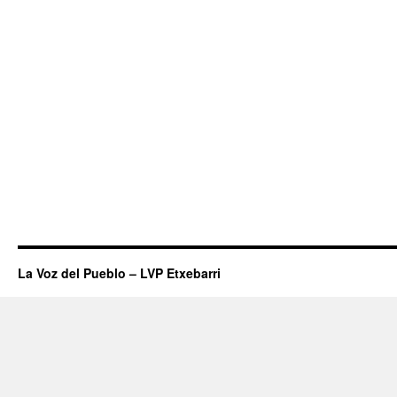
cubierta
en
la
pista
exterior
y
una
nueva
piscina.
La Voz del Pueblo – LVP Etxebarri