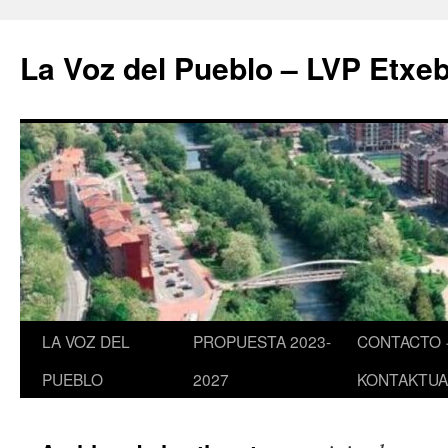
Saltar
al
La Voz del Pueblo – LVP Etxeb
contenido
LA VOZ DEL
PROPUESTA 2023-
CONTACTO 
PUEBLO
2027
KONTAKTUA