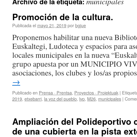
municipales
Archivo de la etiqueta:
Promoción de la cultura.
Publicada el
mayo 21, 2019
por
bgjue
Proponemos habilitar una nueva Bibliote
Euskaltegi, Ludoteca y espacios para as
locales municipales en la nueva “Euskal
grupo apuesta por un MUNICIPIO VIVO
asociaciones, los clubes y los/as propi
→
Publicado en
Prensa · Prentsa
,
Proyectos · Proiektuak
|
Etiquet
2019
,
etxebarri
,
la voz del pueblo
,
lvp
,
M26
,
municipales
|
Comen
Ampliación del Polideportivo c
de una cubierta en la pista ex