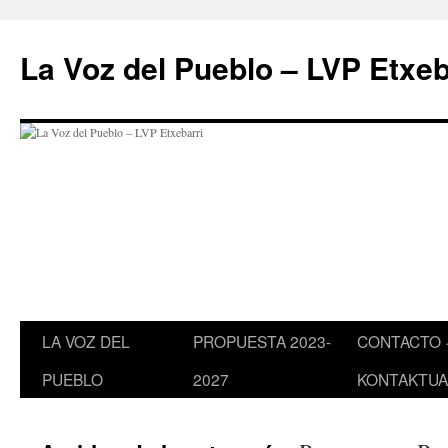
Saltar
al
La Voz del Pueblo – LVP Etxeb
contenido
LA VOZ DEL
PROPUESTA 2023-
CONTACTO 
PUEBLO
2027
KONTAKTUA