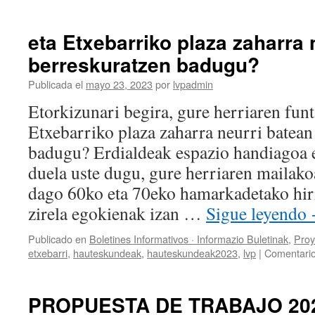
¿y
si
recuperamos
eta Etxebarriko plaza zaharra 
en
berreskuratzen badugu?
parte
la
Publicada el
mayo 23, 2023
por
lvpadmin
antigua
plaza
Etorkizunari begira, gure herriaren fu
de
Etxebarriko plaza zaharra neurri batean
Etxebarri?
badugu? Erdialdeak espazio handiagoa 
duela uste dugu, gure herriaren mailako
dago 60ko eta 70eko hamarkadetako hiri
zirela egokienak izan …
Sigue leyendo
Publicado en
Boletines Informativos · Informazio Buletinak
,
Proy
etxebarri
,
hauteskundeak
,
hauteskundeak2023
,
lvp
|
Comentario
PROPUESTA DE TRABAJO 202