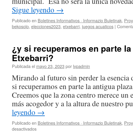
municipal. Esa no será la única noveda
Sigue leyendo
→
Publicado en
Boletines Informativos · Informazio Buletinak
,
Proy
bekosolo
,
elecciones2023
,
etxebarri
,
juegos acuaticos
|
Comenta
¿y si recuperamos en parte la
Etxebarri?
Publicada el
mayo 23, 2023
por
lvpadmin
Mirando al futuro sin perder la esenci
si recuperamos en parte la antigua plaza
Creemos que la zona centro merece un 
más acogedor y a la altura de nuestro 
leyendo
→
Publicado en
Boletines Informativos · Informazio Buletinak
,
Proy
en
desactivados