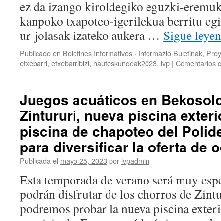
ez da izango kiroldegiko eguzki-eremuk
kanpoko txapoteo-igerilekua berritu egi
ur-jolasak izateko aukera …
Sigue leye
Publicado en
Boletines Informativos · Informazio Buletinak
,
Proy
etxebarri
,
etxebarribizi
,
hauteskundeak2023
,
lvp
|
Comentarios d
Juegos acuáticos en Bekosolo
Zintururi, nueva piscina exteri
piscina de chapoteo del Polid
para diversificar la oferta de 
Publicada el
mayo 25, 2023
por
lvpadmin
Esta temporada de verano será muy espe
podrán disfrutar de los chorros de Zint
podremos probar la nueva piscina exteri