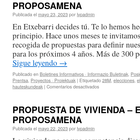
PROPOSAMENA
Publicada el
mayo 23, 2023
por
lvpadmin
En Etxebarri decides tú. Te lo hemos he
principio. Hace unos meses te invitamos 
recogida de propuestas para definir nues
para los próximos 4 años. Más de 300 
Sigue leyendo
→
Publicado en
Boletines Informativos · Informazio Buletinak
,
Posi
Prentsa
,
Proyectos · Proiektuak
|
Etiquetado
28M
,
elecciones
,
e
en
hauteskundeak
|
Comentarios desactivados
PROPUESTA
DE
TRABAJO
PROPUESTA DE VIVIENDA – 
2023-
PROPOSAMENA
2027
LAN
Publicada el
mayo 22, 2023
por
lvpadmin
PROPOSAMENA