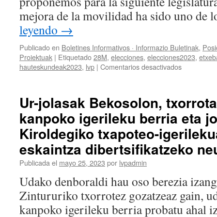
proponemos para la siguiente legislatura
mejora de la movilidad ha sido uno de 
leyendo
→
Publicado en
Boletines Informativos · Informazio Buletinak
,
Posi
Proiektuak
|
Etiquetado
28M
,
elecciones
,
elecciones2023
,
etxeb
en
hauteskundeak2023
,
lvp
|
Comentarios desactivados
Accesibilid
–
Irisgarritas
Ur-jolasak Bekosolon, txorrota
kanpoko igerileku berria eta j
Kiroldegiko txapoteo-igerileku
eskaintza dibertsifikatzeko ne
Publicada el
mayo 25, 2023
por
lvpadmin
Udako denboraldi hau oso berezia izango
Zintururiko txorrotez gozatzeaz gain, u
kanpoko igerileku berria probatu ahal i