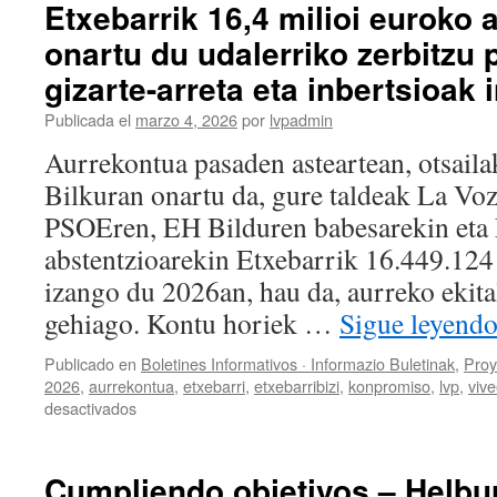
Etxebarrik 16,4 milioi euroko 
onartu du udalerriko zerbitzu 
gizarte-arreta eta inbertsioak 
Publicada el
marzo 4, 2026
por
lvpadmin
Aurrekontua pasaden asteartean, otsail
Bilkuran onartu da, gure taldeak La Voz
PSOEren, EH Bilduren babesarekin eta
abstentzioarekin Etxebarrik 16.449.124
izango du 2026an, hau da, aurreko ekit
gehiago. Kontu horiek …
Sigue leyend
Publicado en
Boletines Informativos · Informazio Buletinak
,
Proy
2026
,
aurrekontua
,
etxebarri
,
etxebarribizi
,
konpromiso
,
lvp
,
vive
en
desactivados
Etxebarrik
16,4
milioi
Cumpliendo objetivos – Helbu
euroko