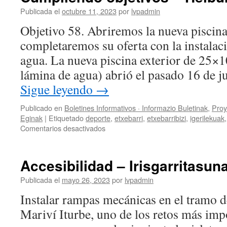
aurrekontua
Publicada el
octubre 11, 2023
por
lvpadmin
onartu
Objetivo 58. Abriremos la nueva piscina
du
udalerriko
completaremos su oferta con la instalac
zerbitzu
agua. La nueva piscina exterior de 25×
publikoak,
gizarte-
lámina de agua) abrió el pasado 16 de 
arreta
Sigue leyendo
→
eta
inbertsioak
Publicado en
Boletines Informativos · Informazio Buletinak
,
Proy
indartzeko
Eginak
|
Etiquetado
deporte
,
etxebarri
,
etxebarribizi
,
igerilekuak
en
Comentarios desactivados
Cumpliendo
objetivos
–
Accesibilidad – Irisgarritasun
Helburuak
betetzen
Publicada el
mayo 26, 2023
por
lvpadmin
Instalar rampas mecánicas en el tramo d
Mariví Iturbe, uno de los retos más imp