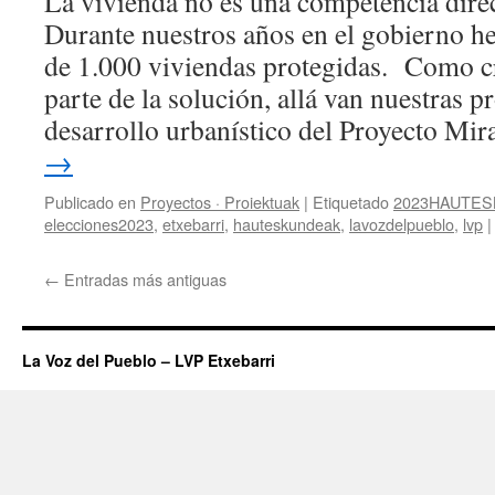
La vivienda no es una competencia dire
Durante nuestros años en el gobierno
de 1.000 viviendas protegidas. Como 
parte de la solución, allá van nuestras p
desarrollo urbanístico del Proyecto M
→
Publicado en
Proyectos · Proiektuak
|
Etiquetado
2023HAUTE
elecciones2023
,
etxebarri
,
hauteskundeak
,
lavozdelpueblo
,
lvp
|
←
Entradas más antiguas
La Voz del Pueblo – LVP Etxebarri