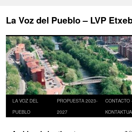
Saltar
al
La Voz del Pueblo – LVP Etxeb
contenido
LA VOZ DEL
PROPUESTA 2023-
CONTACTO 
PUEBLO
2027
KONTAKTUA