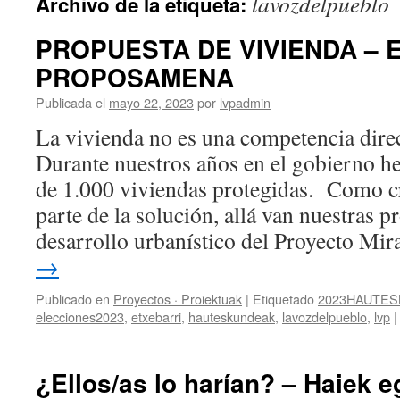
lavozdelpueblo
Archivo de la etiqueta:
PROPUESTA DE VIVIENDA – 
PROPOSAMENA
Publicada el
mayo 22, 2023
por
lvpadmin
La vivienda no es una competencia dire
Durante nuestros años en el gobierno
de 1.000 viviendas protegidas. Como 
parte de la solución, allá van nuestras p
desarrollo urbanístico del Proyecto M
→
Publicado en
Proyectos · Proiektuak
|
Etiquetado
2023HAUTE
elecciones2023
,
etxebarri
,
hauteskundeak
,
lavozdelpueblo
,
lvp
|
¿Ellos/as lo harían? – Haiek e