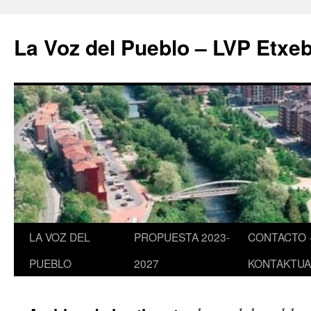
Saltar
al
La Voz del Pueblo – LVP Etxeb
contenido
LA VOZ DEL
PROPUESTA 2023-
CONTACTO 
PUEBLO
2027
KONTAKTUA