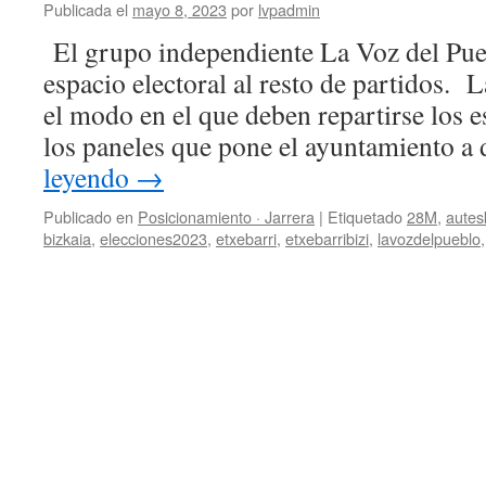
Publicada el
mayo 8, 2023
por
lvpadmin
El grupo independiente La Voz del Pueb
espacio electoral al resto de partidos. 
el modo en el que deben repartirse los e
los paneles que pone el ayuntamiento a
leyendo
→
Publicado en
Posicionamiento · Jarrera
|
Etiquetado
28M
,
aute
bizkaia
,
elecciones2023
,
etxebarri
,
etxebarribizi
,
lavozdelpueblo