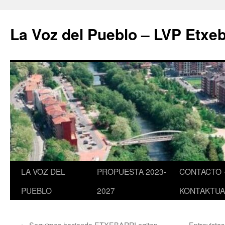
Saltar
al
La Voz del Pueblo – LVP Etxeb
contenido
LA VOZ DEL
PROPUESTA 2023-
CONTACTO 
PUEBLO
2027
KONTAKTUA
←
Seguimos haciendo ETXEBARRI egiten
Entrevista