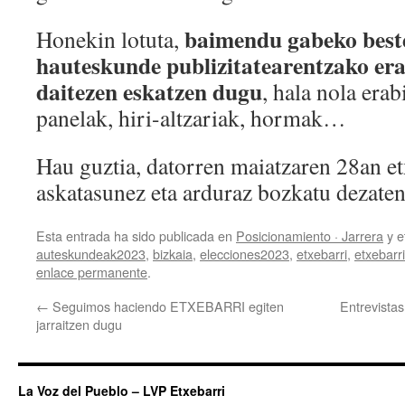
baimendu gabeko beste
Honekin lotuta,
hauteskunde publizitatearentzako erab
daitezen eskatzen dugu
, hala nola era
panelak, hiri-altzariak, hormak…
Hau guztia, datorren maiatzaren 28an et
askatasunez eta arduraz bozkatu dezate
Esta entrada ha sido publicada en
Posicionamiento · Jarrera
y e
auteskundeak2023
,
bizkaia
,
elecciones2023
,
etxebarri
,
etxebarri
enlace permanente
.
←
Seguimos haciendo ETXEBARRI egiten
Entrevista
jarraitzen dugu
La Voz del Pueblo – LVP Etxebarri