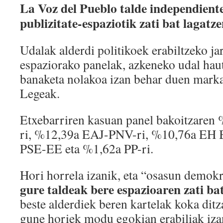
La Voz del Pueblo talde independien
publizitate-espaziotik zati bat lagatz
Udalak alderdi politikoek erabiltzeko jar
espaziorako panelak, azkeneko udal ha
banaketa nolakoa izan behar duen mark
Legeak.
Etxebarriren kasuan panel bakoitzaren
ri, %12,39a EAJ-PNV-ri, %10,76a EH Bi
PSE-EE eta %1,62a PP-ri.
Hori horrela izanik, eta “osasun demokr
gure taldeak bere espazioaren zati ba
beste alderdiek beren kartelak koka dit
gune horiek modu egokian erabiliak iza