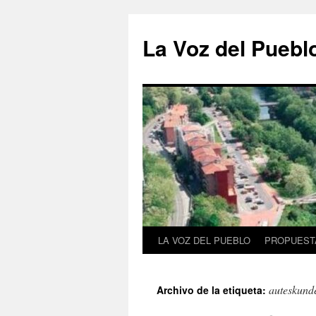
Saltar
al
La Voz del Puebl
contenido
LA VOZ DEL PUEBLO
PROPUESTA
auteskund
Archivo de la etiqueta: