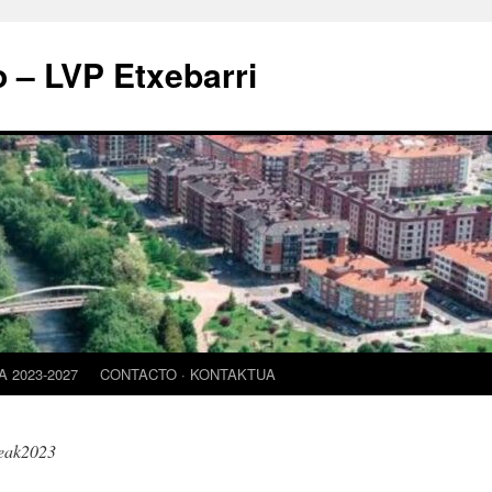
o – LVP Etxebarri
 2023-2027
CONTACTO · KONTAKTUA
eak2023