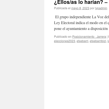
¿Ellos/as lo harían? –
Publicada el
mayo 8, 2023
por
lvpadmin
El grupo independiente La Voz del P
Ley Electoral indica el modo en el q
pone el ayuntamiento a disposició
Publicado en
Posicionamiento · Jarrera
|
elecciones2023
,
etxebarri
,
etxebarribizi
,
l