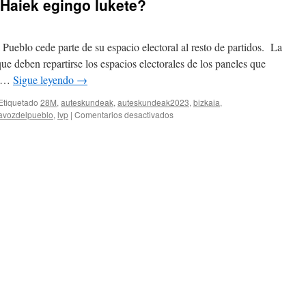
 Haiek egingo lukete?
ueblo cede parte de su espacio electoral al resto de partidos. La
ue deben repartirse los espacios electorales de los paneles que
n …
Sigue leyendo
→
Etiquetado
28M
,
auteskundeak
,
auteskundeak2023
,
bizkaia
,
en
avozdelpueblo
,
lvp
|
Comentarios desactivados
¿Ellos/as
lo
harían?
–
Haiek
egingo
lukete?