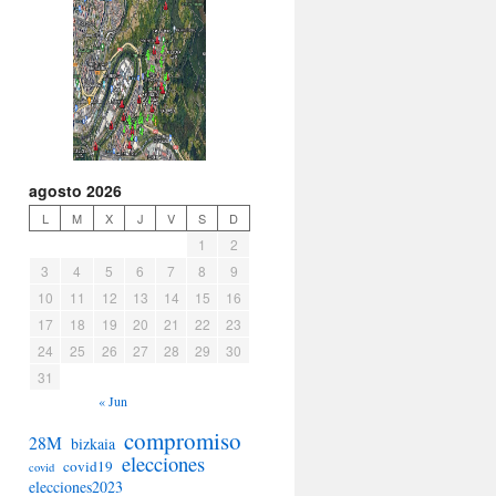
agosto 2026
L
M
X
J
V
S
D
1
2
3
4
5
6
7
8
9
10
11
12
13
14
15
16
17
18
19
20
21
22
23
24
25
26
27
28
29
30
31
« Jun
compromiso
28M
bizkaia
elecciones
covid19
covid
elecciones2023