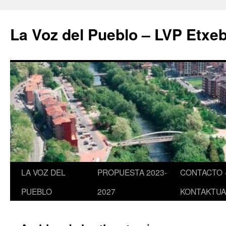
Saltar
al
La Voz del Pueblo – LVP Etxeb
contenido
LA VOZ DEL
PROPUESTA 2023-
CONTACTO 
PUEBLO
2027
KONTAKTUA