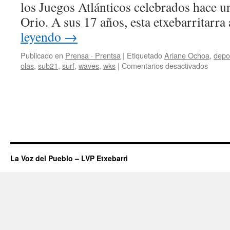
los Juegos Atlánticos celebrados hace u
en
la
Orio. A sus 17 años, esta etxebarritar
pista
leyendo
→
exterior
y
Publicado en
Prensa · Prentsa
|
Etiquetado
Ariane Ochoa
,
depo
una
en
olas
,
sub21
,
surf
,
waves
,
wks
|
Comentarios desactivados
nueva
Renov
piscina.
de
céspe
y
‘doma
de
olas’
La Voz del Pueblo – LVP Etxebarri