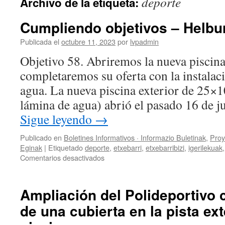
deporte
Archivo de la etiqueta:
Cumpliendo objetivos – Helbu
Publicada el
octubre 11, 2023
por
lvpadmin
Objetivo 58. Abriremos la nueva piscina
completaremos su oferta con la instalac
agua. La nueva piscina exterior de 25×
lámina de agua) abrió el pasado 16 de 
Sigue leyendo
→
Publicado en
Boletines Informativos · Informazio Buletinak
,
Proy
Eginak
|
Etiquetado
deporte
,
etxebarri
,
etxebarribizi
,
igerilekuak
en
Comentarios desactivados
Cumpliendo
objetivos
–
Ampliación del Polideportivo c
Helburuak
de una cubierta en la pista ex
betetzen