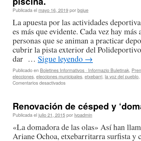
piscina.
Publicada el
mayo 16, 2019
por
bgjue
La apuesta por las actividades deportiva
es más que evidente. Cada vez hay más 
personas que se animan a practicar dep
cubrir la pista exterior del Polideporti
dar …
Sigue leyendo
→
Publicado en
Boletines Informativos · Informazio Buletinak
,
Pren
elecciones
,
elecciones municipales
,
etxebarri
,
la voz del pueblo
,
en
Comentarios desactivados
Ampliación
del
Polideportivo
Renovación de césped y ‘doma
con
la
Publicada el
julio 21, 2015
por
lvpadmin
instalación
«La domadora de las olas» Así han llam
de
una
Ariane Ochoa, etxebarritarra surfista y
cubierta