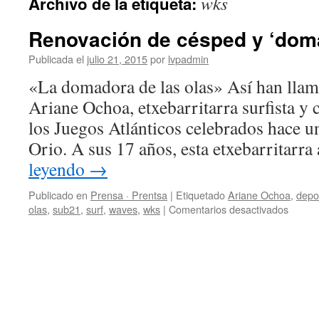
wks
Archivo de la etiqueta:
Renovación de césped y ‘doma
Publicada el
julio 21, 2015
por
lvpadmin
«La domadora de las olas» Así han llam
Ariane Ochoa, etxebarritarra surfista y
los Juegos Atlánticos celebrados hace u
Orio. A sus 17 años, esta etxebarritar
leyendo
→
Publicado en
Prensa · Prentsa
|
Etiquetado
Ariane Ochoa
,
depo
en
olas
,
sub21
,
surf
,
waves
,
wks
|
Comentarios desactivados
Renov
de
céspe
y
‘doma
de
olas’