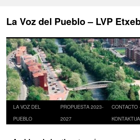
Saltar
al
La Voz del Pueblo – LVP Etxeb
contenido
LA VOZ DEL
PROPUESTA 2023-
CONTACTO 
PUEBLO
2027
KONTAKTUA