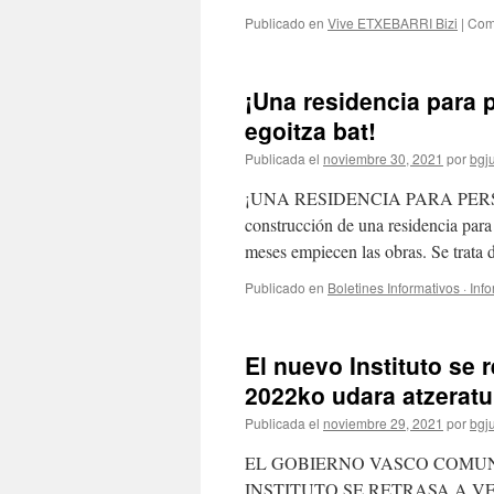
Publicado en
Vive ETXEBARRI Bizi
|
Com
¡Una residencia para
egoitza bat!
Publicada el
noviembre 30, 2021
por
bgj
¡UNA RESIDENCIA PARA PERSON
construcción de una residencia par
meses empiecen las obras. Se trata
Publicado en
Boletines Informativos · Inf
El nuevo Instituto se r
2022ko udara atzeratu
Publicada el
noviembre 29, 2021
por
bgj
EL GOBIERNO VASCO COMU
INSTITUTO SE RETRASA A VERAN