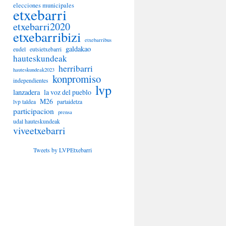
elecciones municipales
etxebarri
etxebarri2020
etxebarribizi
etxebarribus
galdakao
eudel
eutsietxebarri
hauteskundeak
herribarri
hauteskundeak2023
konpromiso
independientes
lvp
lanzadera
la voz del pueblo
M26
lvp taldea
partaidetza
participacion
prensa
udal hauteskundeak
viveetxebarri
Tweets by LVPEtxebarri