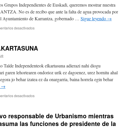
publikoen
os Grupos Independientes de Euskadi, queremos mostrar nuestra
instalazioa.
ANTZA. No es de recibo que ante la falta de agua provocada por
 el Ayuntamiento de Karrantza, gobernado …
Sigue leyendo
→
en
entarios desactivados
SOLIDARIDAD
CON
KARRANTZA
LKARTASUNA
ue
 Talde Independenteok elkartasuna adierazi nahi diogu
garen lehortearen ondorioz urik ez dagoenez, urez hornitu ahal
gora jo behar izatea ez da onargarria, baina horrela egin behar
o
→
en
entarios desactivados
KARRANTZAREKIN
ELKARTASUNA
evo responsable de Urbanismo mientras
asuma las funciones de presidente de la