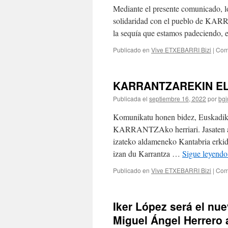
Mediante el presente comunicado, l
solidaridad con el pueblo de KARR
la sequía que estamos padeciendo,
Publicado en
Vive ETXEBARRI Bizi
|
Com
KARRANTZAREKIN E
Publicada el
septiembre 16, 2022
por
bgj
Komunikatu honen bidez, Euskadiko
KARRANTZAko herriari. Jasaten ari 
izateko aldameneko Kantabria erkide
izan du Karrantza …
Sigue leyend
Publicado en
Vive ETXEBARRI Bizi
|
Com
Iker López será el nu
Miguel Ángel Herrero 