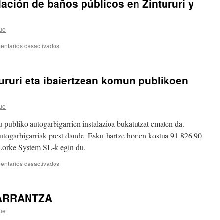
ación de baños públicos en Zintururi y
ue
en
entarios desactivados
Compromiso
40.
Instalación
ururi eta ibaiertzean komun publikoen
de
baños
públicos
ue
en
Zintururi
 publiko autogarbigarrien instalazioa bukatutzat ematen da.
y
en
utogarbigarriak prest daude. Esku-hartze horien kostua 91.826,90
la
 Lorke System SL-k egin du.
Ribera
del
en
entarios desactivados
río
40.
Konpromisoa.
Zintururi
ARRANTZA
eta
ibaiertzean
ue
komun