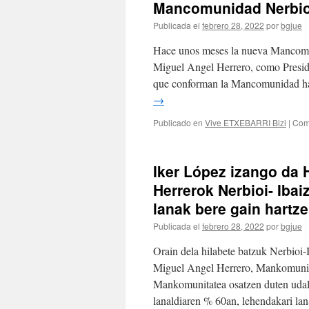
Mancomunidad Nerbioi
Publicada el
febrero 28, 2022
por
bgjue
Hace unos meses la nueva Mancomuni
Miguel Angel Herrero, como Presid
que conforman la Mancomunidad han
→
Publicado en
Vive ETXEBARRI Bizi
|
Com
Iker López izango da H
Herrerok Nerbioi- Iba
lanak bere gain hartze
Publicada el
febrero 28, 2022
por
bgjue
Orain dela hilabete batzuk Nerbioi
Miguel Angel Herrero, Mankomunita
Mankomunitatea osatzen duten udal
lanaldiaren % 60an, lehendakari la