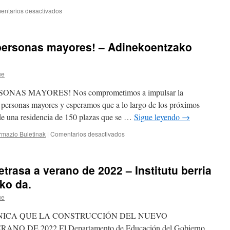
de
en
entarios desactivados
presidente
Iker
de
López
la
izango
 personas mayores! – Adinekoentzako
Mancomunidad
da
Nerbioi-
Hirigintza
Ibaizabal.
arduradun
ue
berria,
Miguel
AS MAYORES! Nos comprometimos a impulsar la
Ángel
Herrerok
a personas mayores y esperamos que a lo largo de los próximos
Nerbioi-
 de una residencia de 150 plazas que se …
Sigue leyendo
→
Ibaizabal
Mankomunitateko
en
ormazio Buletinak
|
Comentarios desactivados
lehendakari
¡Una
lanak
residencia
bere
para
etrasa a verano de 2022 – Institutu berria
gain
personas
hartzen
mayores!
ko da.
dituen
–
bitartean.
ue
Adinekoentzako
egoitza
NICA QUE LA CONSTRUCCIÓN DEL NUEVO
bat!
O DE 2022 El Departamento de Educación del Gobierno