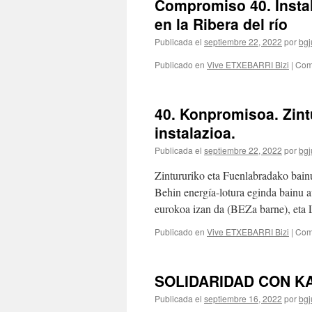
Compromiso 40. Instal
en la Ribera del río
Publicada el
septiembre 22, 2022
por
bgj
Publicado en
Vive ETXEBARRI Bizi
|
Com
40. Konpromisoa. Zint
instalazioa.
Publicada el
septiembre 22, 2022
por
bgj
Zintururiko eta Fuenlabradako bainu
Behin energía-lotura eginda bainu a
eurokoa izan da (BEZa barne), eta
Publicado en
Vive ETXEBARRI Bizi
|
Com
SOLIDARIDAD CON K
Publicada el
septiembre 16, 2022
por
bgj