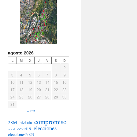
agosto 2026
L
M
X
J
V
S
D
1
2
3
4
5
6
7
8
9
10
11
12
13
14
15
16
17
18
19
20
21
22
23
24
25
26
27
28
29
30
31
« Jun
compromiso
28M
bizkaia
elecciones
covid19
covid
elecciones2023