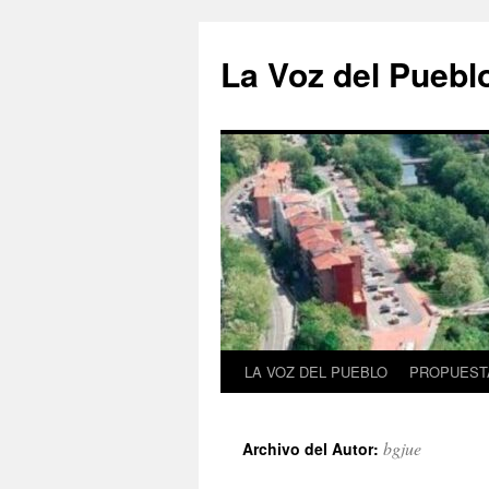
Saltar
al
La Voz del Puebl
contenido
LA VOZ DEL PUEBLO
PROPUESTA
bgjue
Archivo del Autor: