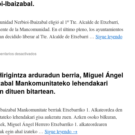
-Ibaizabal.
dad Nerbioi-Ibaizabal eligió al 1º Tte. Alcalde de Etxebarri,
ente de la Mancomunidad. En el último pleno, los ayuntamientos
 decidido liberar al Tte. Alcalde de Etxebarri …
Sigue leyendo
en
entarios desactivados
Iker
López
será
irigintza arduradun berria, Miguel Ángel
el
nuevo
izabal Mankomunitateko lehendakari
responsable
n dituen bitartean.
de
Urbanismo
mientras
Miguel
-Ibaizabal Mankomunitate berriak Etxebarriko 1. Alkateordea den
Ángel
teko lehendakari gisa aukeratu zuen. Azken osoko bilkuran,
Herrero
ek, Miguel Ángel Herrero Etxebarriko 1. alkateordearen
asuma
las
nak egin ahal izateko …
Sigue leyendo
→
funciones