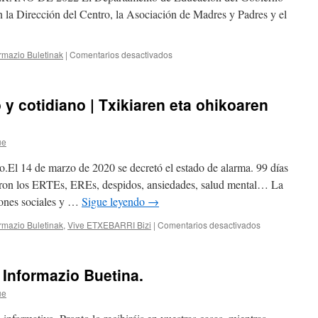
 la Dirección del Centro, la Asociación de Madres y Padres y el
en
ormazio Buletinak
|
Comentarios desactivados
El
nuevo
Instituto
 y cotidiano | Txikiaren eta ohikoaren
se
retrasa
a
ue
verano
de
no.El 14 de marzo de 2020 se decretó el estado de alarma. 99 días
2022
–
garon los ERTEs, EREs, despidos, ansiedades, salud mental… La
Institutu
iones sociales y …
Sigue leyendo
→
berria
2022ko
en
ormazio Buletinak
,
Vive ETXEBARRI Bizi
|
Comentarios desactivados
udara
El
atzeratuko
valor
da.
de
 Informazio Buetina.
lo
pequeño
ue
y
cotidiano