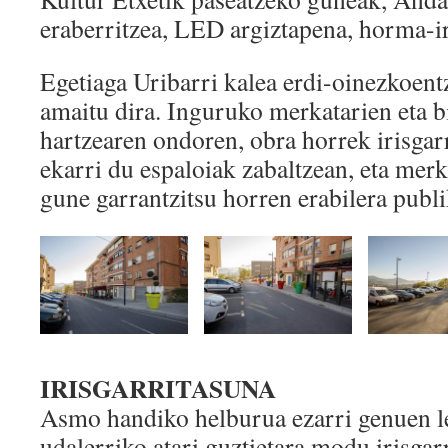
eraberritzea, LED argiztapena, horma-i
Egetiaga Uribarri kalea erdi-oinezkoentz
amaitu dira. Inguruko merkatarien eta b
hartzearen ondoren, obra horrek irisgar
ekarri du espaloiak zabaltzean, eta merka
gune garrantzitsu horren erabilera publ
IRISGARRITASUNA
Asmo handiko helburua ezarri genuen l
udalerriko atari guztietara modu irisgarr