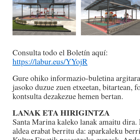
Consulta todo el Boletín aquí:
https://labur.eus/YYojR
Gure ohiko informazio-buletina argitara
jasoko duzue zuen etxeetan, bitartean, f
kontsulta dezakezue hemen bertan.
LANAK ETA HIRIGINTZA
Santa Marina kaleko lanak amaitu dira.
aldea erabat berritu da: aparkaleku berr
Kultur Etxetik paseatzeko guneak, Anda