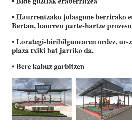
• Bide guztiak eraberritzea
• Haurrentzako jolasgune berrirako es
Bertan, haurren parte-hartze prozesu
• Lorategi-biribilgunearen ordez, ur-
plaza txiki bat jarriko da.
• Bere kabuz garbitzen