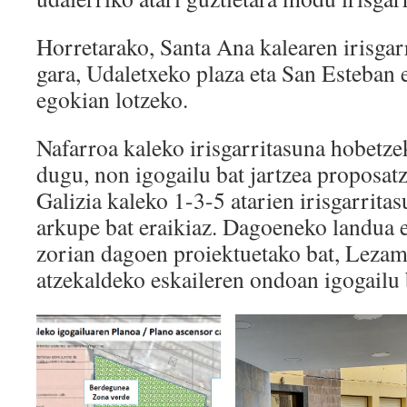
Horretarako, Santa Ana kalearen irisgar
gara, Udaletxeko plaza eta San Esteban
egokian lotzeko.
Nafarroa kaleko irisgarritasuna hobetze
dugu, non igogailu bat jartzea proposat
Galizia kaleko 1-3-5 atarien irisgarrita
arkupe bat eraikiaz. Dagoeneko landua e
zorian dagoen proiektuetako bat, Leza
atzekaldeko eskaileren ondoan igogailu b