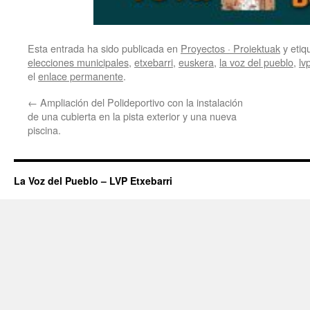
Esta entrada ha sido publicada en
Proyectos · Proiektuak
y eti
elecciones municipales
,
etxebarri
,
euskera
,
la voz del pueblo
,
lv
el
enlace permanente
.
←
Ampliación del Polideportivo con la instalación
de una cubierta en la pista exterior y una nueva
piscina.
La Voz del Pueblo – LVP Etxebarri