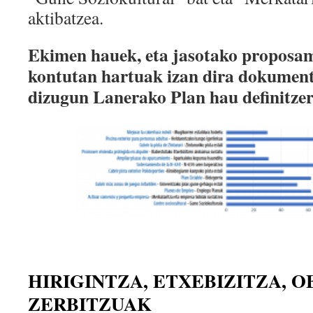
aktibatzea.
Ekimen hauek, eta jasotako proposam
kontutan hartuak izan dira dokumen
dizugun Lanerako Plan hau definitzer
HIRIGINTZA, ETXEBIZITZA, O
ZERBITZUAK