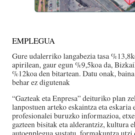
EMPLEGUA
Gure udalerriko langabezia tasa %13,8
apirilean, gaur egun %9,5koa da, Bizka
%12koa den bitartean. Datu onak, baina 
behar ez digutenak
“Gazteak eta Enpresa” deituriko plan zeh
lanpostuen arteko eskaintza eta eskaria e
profesionalei buruzko informazioa, etxe
gazteen bisitak eta alderantziz, kultura e
autoenplegua sustatu, formakuntza utzi 