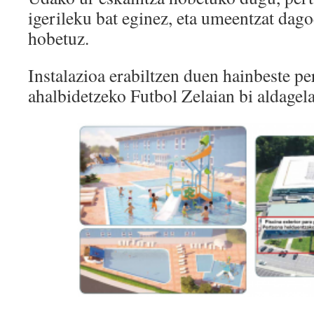
igerileku bat eginez, eta umeentzat dag
hobetuz.
Instalazioa erabiltzen duen hainbeste pe
ahalbidetzeko Futbol Zelaian bi aldagela