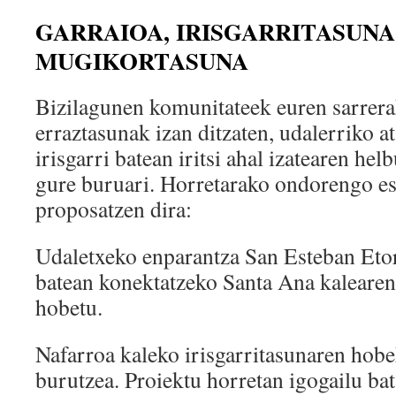
GARRAIOA, IRISGARRITASUNA
MUGIKORTASUNA
Bizilagunen komunitateek euren sarrer
erraztasunak izan ditzaten, udalerriko at
irisgarri batean iritsi ahal izatearen he
gure buruari. Horretarako ondorengo e
proposatzen dira:
Udaletxeko enparantza San Esteban Etor
batean konektatzeko Santa Ana kalearen 
hobetu.
Nafarroa kaleko irisgarritasunaren hob
burutzea. Proiektu horretan igogailu bat