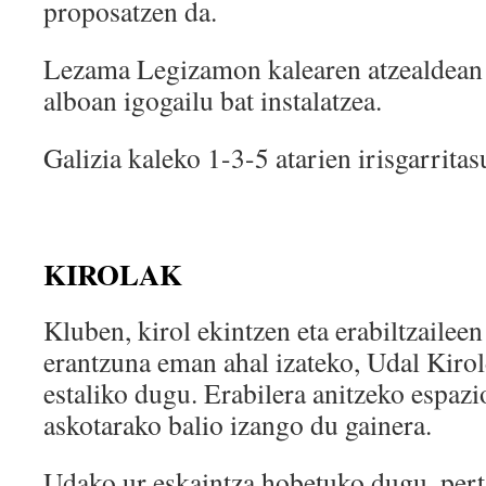
proposatzen da.
Lezama Legizamon kalearen atzealdean 
alboan igogailu bat instalatzea.
Galizia kaleko 1-3-5 atarien irisgarrita
KIROLAK
Kluben, kirol ekintzen eta erabiltzaileen
erantzuna eman ahal izateko, Udal Kiro
estaliko dugu. Erabilera anitzeko espaz
askotarako balio izango du gainera.
Udako ur eskaintza hobetuko dugu, per