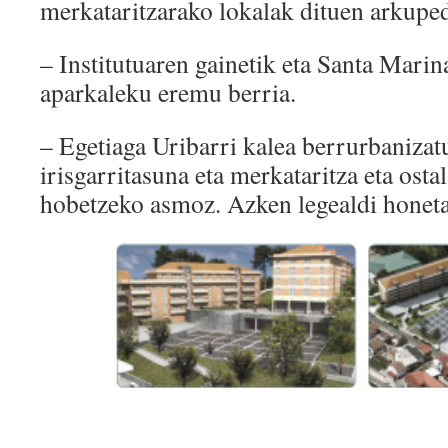
merkataritzarako lokalak dituen arkupe
– Institutuaren gainetik eta Santa Mari
aparkaleku eremu berria.
– Egetiaga Uribarri kalea berrurbaniza
irisgarritasuna eta merkataritza eta osta
hobetzeko asmoz. Azken legealdi honeta