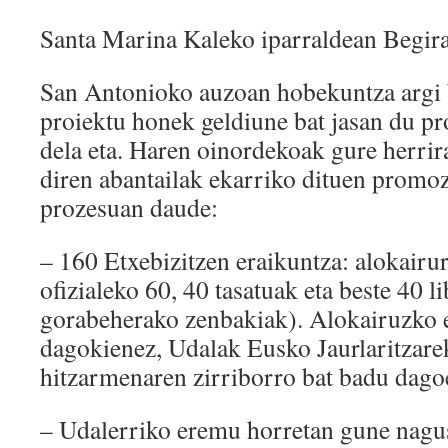
Santa Marina Kaleko iparraldean Begira
San Antonioko auzoan hobekuntza argi 
proiektu honek geldiune bat jasan du p
dela eta. Haren oinordekoak gure herrir
diren abantailak ekarriko dituen promoz
prozesuan daude:
– 160 Etxebizitzen eraikuntza: alokairu
ofizialeko 60, 40 tasatuak eta beste 40 l
gorabeherako zenbakiak). Alokairuzko e
dagokienez, Udalak Eusko Jaurlaritzare
hitzarmenaren zirriborro bat badu dago
– Udalerriko eremu horretan gune nagus