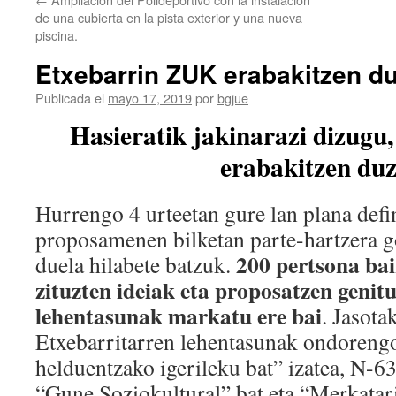
de una cubierta en la pista exterior y una nueva
piscina.
Etxebarrin ZUK erabakitzen d
Publicada el
mayo 17, 2019
por
bgjue
Hasieratik jakinarazi dizugu
erabakitzen du
Hurrengo 4 urteetan gure lan plana defin
proposamenen bilketan parte-hartzera 
200 pertsona ba
duela hilabete batzuk.
zituzten ideiak eta proposatzen genit
lehentasunak markatu ere bai
. Jasota
Etxebarritarren lehentasunak ondorengo
helduentzako igerileku bat” izatea, N-63
“Gune Soziokultural” bat eta “Merkatari