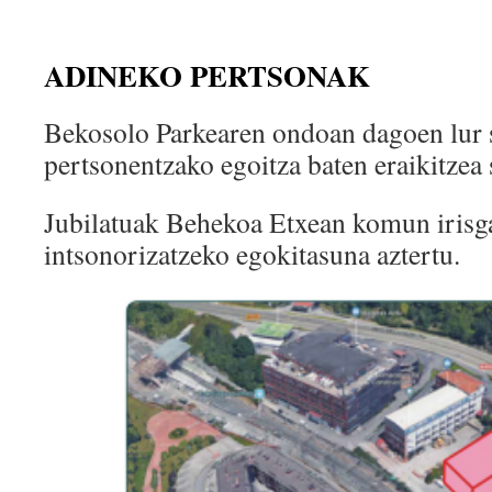
ADINEKO PERTSONAK
Bekosolo Parkearen ondoan dagoen lur 
pertsonentzako egoitza baten eraikitzea 
Jubilatuak Behekoa Etxean komun irisga
intsonorizatzeko egokitasuna aztertu.