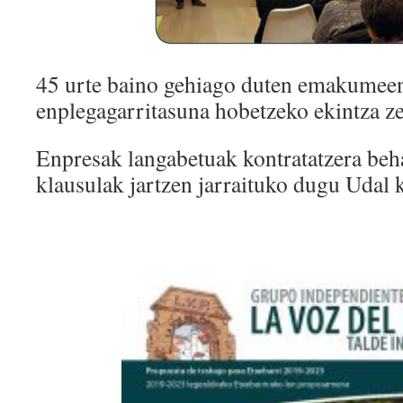
45 urte baino gehiago duten emakumeen
enplegagarritasuna hobetzeko ekintza ze
Enpresak langabetuak kontratatzera beha
klausulak jartzen jarraituko dugu Udal 