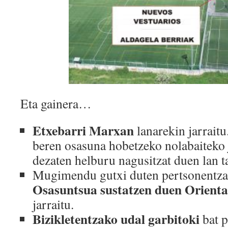
Eta gainera…
Etxebarri Marxan
lanarekin jarraitu
beren osasuna hobetzeko nolabaiteko j
dezaten helburu nagusitzat duen lan t
Mugimendu gutxi duten pertsonentz
Osasuntsua sustatzen duen Orienta
jarraitu.
Bizikletentzako udal garbitoki
bat p