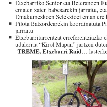
Fu
Etxebarriko Senior eta Beteranoen
ematen zaien babesarekin jarraitu, eta
Emakumezkoen Selekzioei eman ere b
Pilota Batzordearekin koordinatuta Pi
jarraitu
Etxebarritarrentzat erreferentziazko 
udalerria “Kirol Mapan” jartzen dut
TREME, Etxebarri Raid
… lasterke