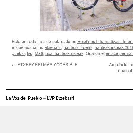
Esta entrada ha sido publicada en
Boletines Informativos · Info
etiquetada como
etxebarri
,
hauteskundeak
,
hauteskundeak 201
pueblo
,
lvp
,
M26
,
udal hauteskundeak
. Guarda el
enlace perma
←
ETXEBARRI MÁS ACCESIBLE
Ampliación d
una cub
La Voz del Pueblo – LVP Etxebarri