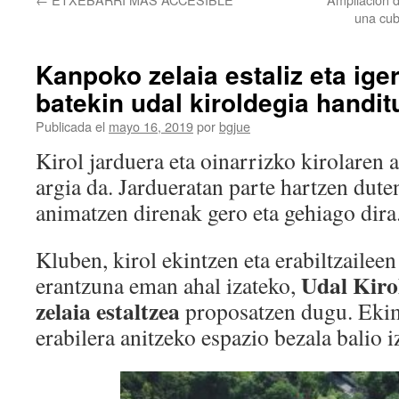
una cub
Kanpoko zelaia estaliz eta iger
batekin udal kiroldegia handi
Publicada el
mayo 16, 2019
por
bgjue
Kirol jarduera eta oinarrizko kirolaren 
argia da. Jardueratan parte hartzen duten
animatzen direnak gero eta gehiago dira
Kluben, kirol ekintzen eta erabiltzaileen
Udal Kiro
erantzuna eman ahal izateko,
zelaia estaltzea
proposatzen dugu. Eki
erabilera anitzeko espazio bezala balio 