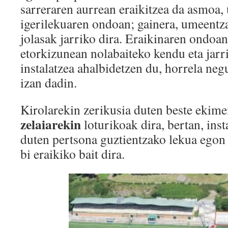
sarreraren aurrean eraikitzea da asmoa
igerilekuaren ondoan; gainera, umeentza
jolasak jarriko dira. Eraikinaren ondoan
etorkizunean nolabaiteko kendu eta jarri
instalatzea ahalbidetzen du, horrela neg
izan dadin.
Kirolarekin zerikusia duten beste ekim
zelaiarekin
loturikoak dira, bertan, inst
duten pertsona guztientzako lekua egon 
bi eraikiko bait dira.