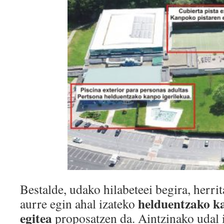
Bestalde, udako hilabeteei begira, herri
helduentzako ka
aurre egin ahal izateko
egitea
proposatzen da. Aintzinako udal 