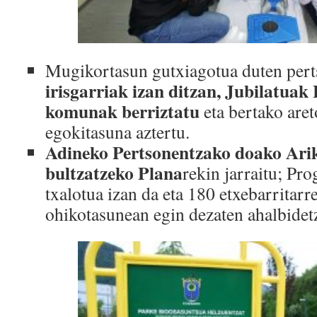
Mugikortasun gutxiagotua duten per
irisgarriak izan ditzan, Jubilatua
komunak berriztatu
eta bertako are
egokitasuna aztertu.
Adineko Pertsonentzako doako Arik
bultzatzeko Plana
rekin jarraitu; Pr
txalotua izan da eta 180 etxebarritarre
ohikotasunean egin dezaten ahalbidet