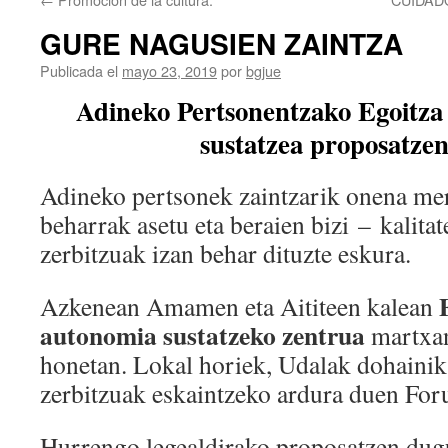
GURE NAGUSIEN ZAINTZA
Publicada el
mayo 23, 2019
por
bgjue
Adineko Pertsonentzako Egoitza
sustatzea proposatze
Adineko pertsonek zaintzarik onena mere
beharrak asetu eta beraien bizi – kalita
zerbitzuak izan behar dituzte eskura.
Azkenean Amamen eta Aititeen kalean
autonomia sustatzeko zentrua
martxan
honetan. Lokal horiek, Udalak dohainik 
zerbitzuak eskaintzeko ardura duen For
Hurrengo legealdirako proposatzen dug