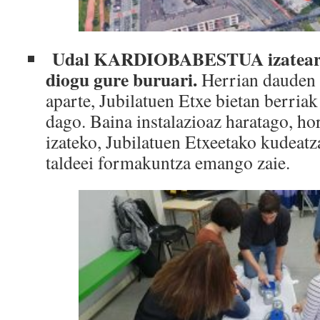
Udal KARDIOBABESTUA izatearen
diogu gure buruari.
Herrian dauden d
aparte, Jubilatuen Etxe bietan berriak
dago. Baina instalazioaz haratago, hor
izateko, Jubilatuen Etxeetako kudeatza
taldeei formakuntza emango zaie.