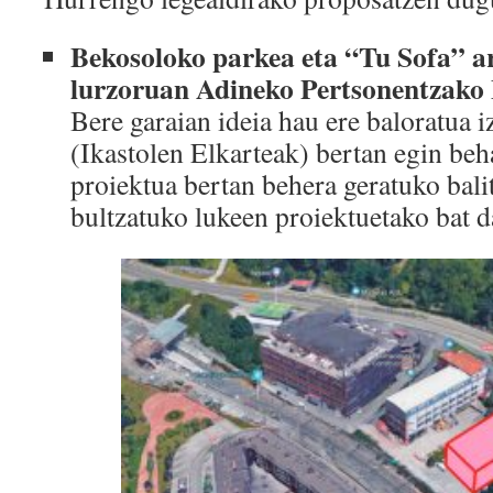
Bekosoloko parkea eta “Tu Sofa” a
lurzoruan Adineko Pertsonentzako E
Bere garaian ideia hau ere baloratua i
(Ikastolen Elkarteak) bertan egin beh
proiektua bertan behera geratuko balit
bultzatuko lukeen proiektuetako bat d