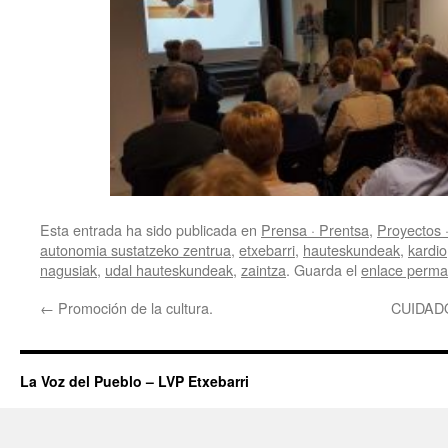
Esta entrada ha sido publicada en
Prensa · Prentsa
,
Proyectos 
autonomia sustatzeko zentrua
,
etxebarri
,
hauteskundeak
,
kardio
nagusiak
,
udal hauteskundeak
,
zaintza
. Guarda el
enlace perma
←
Promoción de la cultura.
CUIDAD
La Voz del Pueblo – LVP Etxebarri