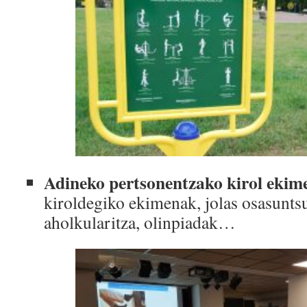
Adineko pertsonentzako kirol ekim
kiroldegiko ekimenak, jolas osasuntsu
aholkularitza, olinpiadak…