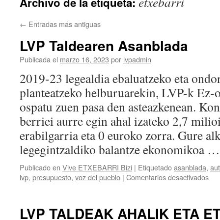
etxebarri
Archivo de la etiqueta:
←
Entradas más antiguas
LVP Taldearen Asanblada
Publicada el
marzo 16, 2023
por
lvpadmin
2019-23 legealdia ebaluatzeko eta ondo
planteatzeko helburuarekin, LVP-k Ez-
ospatu zuen pasa den asteazkenean. Kon
berriei aurre egin ahal izateko 2,7 mili
erabilgarria eta 0 euroko zorra. Gure al
legegintzaldiko balantze ekonomikoa 
Publicado en
Vive ETXEBARRI Bizi
|
Etiquetado
asanblada
,
au
en
lvp
,
presupuesto
,
voz del pueblo
|
Comentarios desactivados
LV
Tal
Asa
LVP TALDEAK AHALIK ETA E