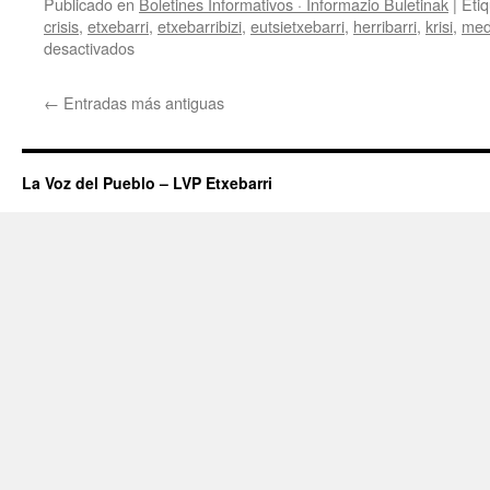
Publicado en
Boletines Informativos · Informazio Buletinak
|
Eti
crisis
,
etxebarri
,
etxebarribizi
,
eutsietxebarri
,
herribarri
,
krisi
,
med
en
desactivados
REUNIÓN
DE
←
Entradas más antiguas
GRUPO
–
TALDE
BILERA
La Voz del Pueblo – LVP Etxebarri