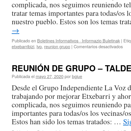
complicada, nos seguimos reuniendo te
tratar temas importantes para todas/os l
nuestro pueblo. Estos son los temas tr
→
Publicado en
Boletines Informativos · Informazio Buletinak
|
Eti
en
etxebarribizi
,
lvp
,
reunion grupo
|
Comentarios desactivados
REU
DE
GR
REUNIÓN DE GRUPO – TALDE
JUN
–
Publicada el
mayo 27, 2020
por
bgjue
EKA
Desde el Grupo Independiente La Voz 
TAL
BIL
trabajando por mejorar Etxebarri y ahora
complicada, nos seguimos reuniendo par
importantes para todas/os los vecinas/o
Estos han sido los temas tratados: …
Si