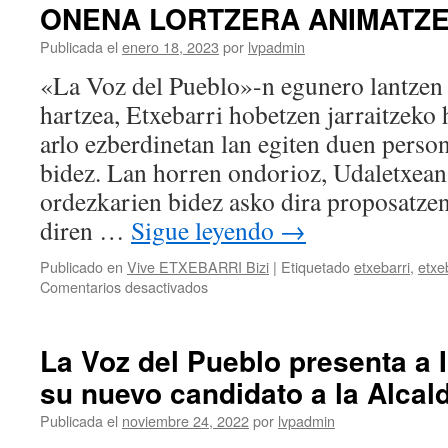
ONENA LORTZERA ANIMATZE
Publicada el
enero 18, 2023
por
lvpadmin
«La Voz del Pueblo»-n egunero lantzen 
hartzea, Etxebarri hobetzen jarraitzeko
arlo ezberdinetan lan egiten duen person
bidez. Lan horren ondorioz, Udaletxean
ordezkarien bidez asko dira proposatzen
diren …
Sigue leyendo
→
Publicado en
Vive ETXEBARRI Bizi
|
Etiquetado
etxebarri
,
etxe
en
Comentarios desactivados
LVP
TALDEAK
AHALIK
La Voz del Pueblo presenta a
ETA
su nuevo candidato a la Alcald
ETXEBARRI
ONENA
Publicada el
noviembre 24, 2022
por
lvpadmin
LORTZERA
ANIMATZEN