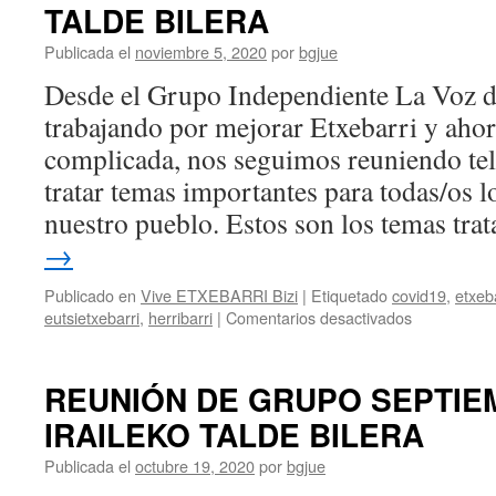
TALDE BILERA
Publicada el
noviembre 5, 2020
por
bgjue
Desde el Grupo Independiente La Voz 
trabajando por mejorar Etxebarri y ahora
complicada, nos seguimos reuniendo te
tratar temas importantes para todas/os l
nuestro pueblo. Estos son los temas tr
→
Publicado en
Vive ETXEBARRI Bizi
|
Etiquetado
covid19
,
etxeb
en
eutsietxebarri
,
herribarri
|
Comentarios desactivados
REUNIÓN
DE
GRUPO
REUNIÓN DE GRUPO SEPTIE
OCTUBRE
IRAILEKO TALDE BILERA
–
URRIKO
Publicada el
octubre 19, 2020
por
bgjue
TALDE
BILERA