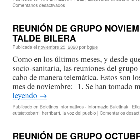
en
Comentarios desactivados
Reunión
ordinaria
de
REUNIÓN DE GRUPO NOVIEM
Marzo
TALDE BILERA
–
Martxoko
Publicada el
noviembre 25, 2020
por
bgjue
ohiko
bilera
Como en los últimos meses, y desde que s
socio-sanitaria, las reuniones del grupo 
cabo de manera telemática. Estos son los
mes de noviembre: 1. Se han tomado
leyendo
→
Publicado en
Boletines Informativos · Informazio Buletinak
|
Eti
eutsietxebarri
,
herribarri
,
la voz del pueblo
|
Comentarios desact
REUNIÓN DE GRUPO OCTUBR