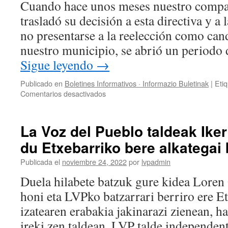
Cuando hace unos meses nuestro compa
DU
trasladó su decisión a esta directiva y 
no presentarse a la reelección como can
nuestro municipio, se abrió un periodo 
Sigue leyendo
→
Publicado en
Boletines Informativos · Informazio Buletinak
|
Eti
en
Comentarios desactivados
La
Voz
del
La Voz del Pueblo taldeak Ike
Pueblo
du Etxebarriko bere alkategai 
presenta
a
Publicada el
noviembre 24, 2022
por
lvpadmin
Iker
López
Duela hilabete batzuk gure kidea Loren
como
honi eta LVPko batzarrari berriro ere Et
su
nuevo
izatearen erabakia jakinarazi zienean, h
candidato
ireki zen taldean. LVP talde independen
a