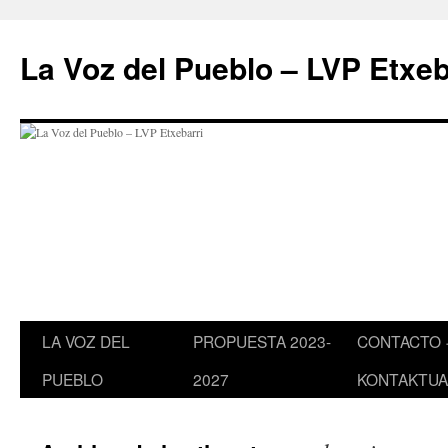
Saltar
al
La Voz del Pueblo – LVP Etxeb
contenido
LA VOZ DEL
PROPUESTA 2023-
CONTACTO 
PUEBLO
2027
KONTAKTUA