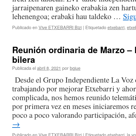
la
jarraipenaren gaineko erabakia zen hart
Alcaldía
lehenengoa; erabaki hau taldeko …
Sig
de
Etxebarri
Publicado en
Vive ETXEBARRI Bizi
|
Etiquetado
etxebarri
,
etxeb
Reunión ordinaria de Marzo –
bilera
Publicada el
abril 8, 2021
por
bgjue
Desde el Grupo Independiente La Voz 
trabajando por mejorar Etxebarri y ahora
complicada, nos hemos reunido telemáti
por primera vez en meses iniciaremos r
poco a poco valorando participación, 
→
Publicado en
Vive ETXEBARRI Bizi
|
Etiquetado
etxebarri
,
la v