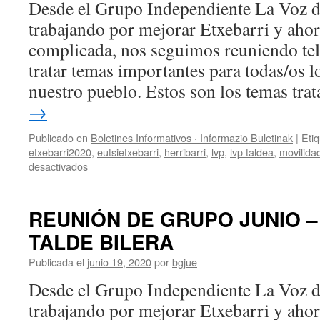
Desde el Grupo Independiente La Voz 
trabajando por mejorar Etxebarri y ahora
complicada, nos seguimos reuniendo te
tratar temas importantes para todas/os l
nuestro pueblo. Estos son los temas tr
→
Publicado en
Boletines Informativos · Informazio Buletinak
|
Eti
etxebarri2020
,
eutsietxebarri
,
herribarri
,
lvp
,
lvp taldea
,
movilida
en
desactivados
REUNIÓN
DE
GRUPO
REUNIÓN DE GRUPO JUNIO –
SEPTIEMBRE
TALDE BILERA
–
IRAILEKO
Publicada el
junio 19, 2020
por
bgjue
TALDE
BILERA
Desde el Grupo Independiente La Voz 
trabajando por mejorar Etxebarri y ahora