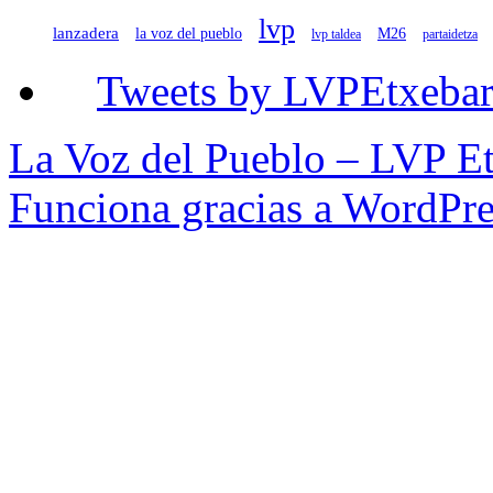
lvp
lanzadera
la voz del pueblo
M26
lvp taldea
partaidetza
Tweets by LVPEtxebar
La Voz del Pueblo – LVP Et
Funciona gracias a WordPre