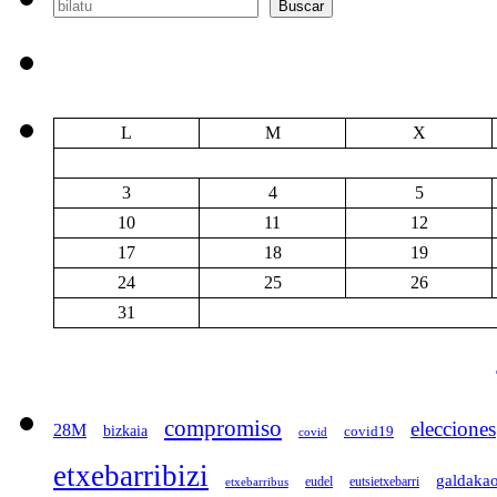
Buscar
Buscar
L
M
X
3
4
5
10
11
12
17
18
19
24
25
26
31
compromiso
elecciones
28M
bizkaia
covid19
covid
etxebarribizi
galdaka
eudel
eutsietxebarri
etxebarribus