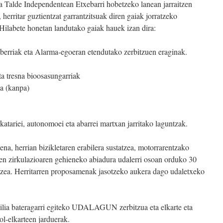
 Talde Independentean Etxebarri hobetzeko lanean jarraitzen
 herritar guztientzat garrantzitsuak diren gaiak jorratzeko
. Hilabete honetan landutako gaiak hauek izan dira:
 berriak eta Alarma-egoeran etendutako zerbitzuen eraginak.
a tresna bioosasungarriak
a (kanpa)
atariei, autonomoei eta abarrei martxan jarritako laguntzak.
na, herrian bizikletaren erabilera sustatzea, motorrarentzako
uen zirkulazioaren gehieneko abiadura udalerri osoan orduko 30
atzea. Herritarren proposamenak jasotzeko aukera dago udaletxeko
milia bateragarri egiteko UDALAGUN zerbitzua eta elkarte eta
ol-elkarteen jarduerak.