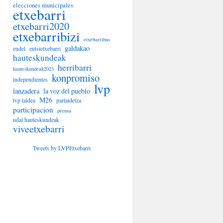
elecciones municipales
etxebarri
etxebarri2020
etxebarribizi
etxebarribus
galdakao
eudel
eutsietxebarri
hauteskundeak
herribarri
hauteskundeak2023
konpromiso
independientes
lvp
lanzadera
la voz del pueblo
M26
lvp taldea
partaidetza
participacion
prensa
udal hauteskundeak
viveetxebarri
Tweets by LVPEtxebarri