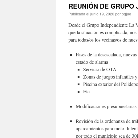
REUNIÓN DE GRUPO J
Publicada el
junio 19, 2020
por
bgjue
Desde el Grupo Independiente La Vo
que la situación es complicada, nos
para todas/os los vecinas/os de nues
Fases de la desescalada, nuevas 
estado de alarma
Servicio de OTA
Zonas de juegos infantiles y
Piscina exterior del Polidep
Etc.
Modificaciones presupuestarias
Revisión de la ordenanza de tráfi
aparcamientos para moto. Intent
por todo el municipio sea de 30