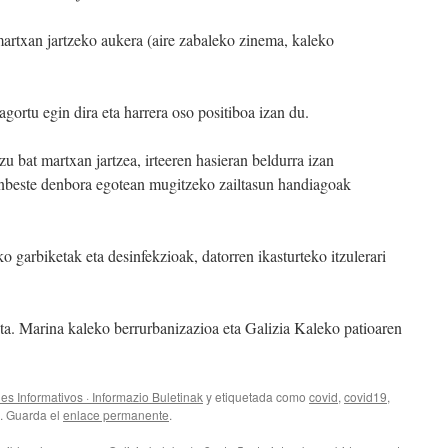
martxan jartzeko aukera (aire zabaleko zinema, kaleko
gortu egin dira eta harrera oso positiboa izan du.
 bat martxan jartzea, irteeren hasieran beldurra izan
inbeste denbora egotean mugitzeko zailtasun handiagoak
o garbiketak eta desinfekzioak, datorren ikasturteko itzulerari
ta. Marina kaleko berrurbanizazioa eta Galizia Kaleko patioaren
nes Informativos · Informazio Buletinak
y etiquetada como
covid
,
covid19
,
. Guarda el
enlace permanente
.