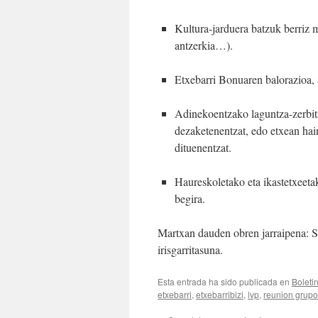
Kultura-jarduera batzuk berriz 
antzerkia…).
Etxebarri Bonuaren balorazioa, a
Adinekoentzako laguntza-zerbitzu
dezaketenentzat, edo etxean ha
dituenentzat.
Haureskoletako eta ikastetxeetak
begira.
Martxan dauden obren jarraipena: S
irisgarritasuna.
Esta entrada ha sido publicada en
Boleti
etxebarri
,
etxebarribizi
,
lvp
,
reunion grupo