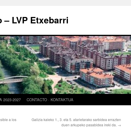
o – LVP Etxebarri
 2023-2027
CONTACTO · KONTAKTUA
ible a los
Galizia kaleko 1., 3. eta 5. atarietarako sarbidea errazten
duen arkupeko pasabidea ireki da.
→