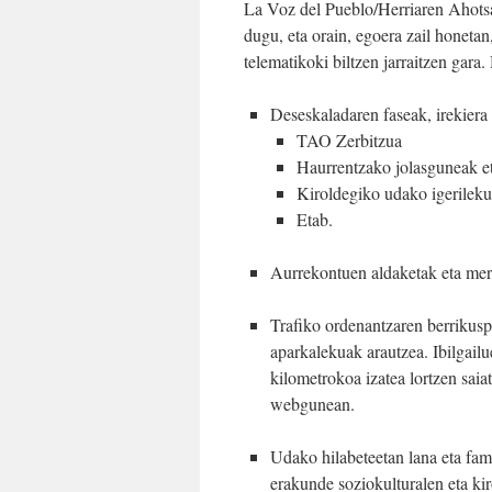
La Voz del Pueblo/Herriaren Ahotsa
dugu, eta orain, egoera zail honetan,
telematikoki biltzen jarraitzen gara
Deseskaladaren faseak, irekiera
TAO Zerbitzua
Haurrentzako jolasguneak et
Kiroldegiko udako igerileku
Etab.
Aurrekontuen aldaketak eta merk
Trafiko ordenantzaren berrikuspe
aparkalekuak arautzea. Ibilgail
kilometrokoa izatea lortzen sai
webgunean.
Udako hilabeteetan lana eta fa
erakunde soziokulturalen eta kir