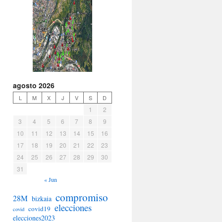
agosto 2026
L
M
X
J
V
S
D
1
2
3
4
5
6
7
8
9
10
11
12
13
14
15
16
17
18
19
20
21
22
23
24
25
26
27
28
29
30
31
« Jun
compromiso
28M
bizkaia
elecciones
covid19
covid
elecciones2023