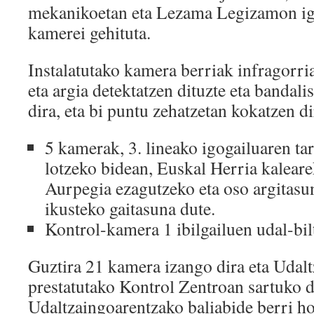
mekanikoetan eta Lezama Legizamon igo
kamerei gehituta.
Instalatutako kamera berriak infragorr
eta argia detektatzen dituzte eta banda
dira, eta bi puntu zehatzetan kokatzen di
5 kamerak, 3. lineako igogailuaren ta
lotzeko bidean, Euskal Herria kaleare
Aurpegia ezagutzeko eta oso argitasun
ikusteko gaitasuna dute.
Kontrol-kamera 1 ibilgailuen udal-bil
Guztira 21 kamera izango dira eta Udal
prestatutako Kontrol Zentroan sartuko d
Udaltzaingoarentzako baliabide berri h