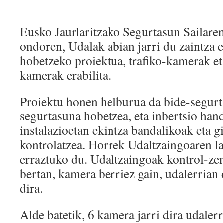
Eusko Jaurlaritzako Segurtasun Sailare
ondoren, Udalak abian jarri du zaintza 
hobetzeko proiektua, trafiko-kamerak et
kamerak erabilita.
Proiektu honen helburua da bide-segurt
segurtasuna hobetzea, eta inbertsio han
instalazioetan ekintza bandalikoak eta 
kontrolatzea. Horrek Udaltzaingoaren l
erraztuko du. Udaltzaingoak kontrol-zen
bertan, kamera berriez gain, udalerria
dira.
Alde batetik, 6 kamera jarri dira udaler