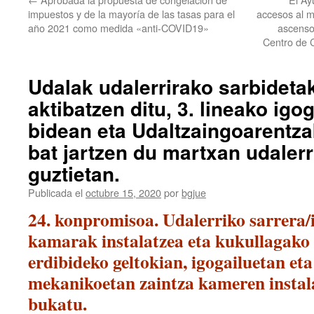
impuestos y de la mayoría de las tasas para el
accesos al m
año 2021 como medida «anti-COVID19»
ascenso
Centro de C
Udalak udalerrirako sarbidet
aktibatzen ditu, 3. lineako igo
bidean eta Udaltzaingoarentza
bat jartzen du martxan udaler
guztietan.
Publicada el
octubre 15, 2020
por
bgjue
24. konpromisoa. Udalerriko sarrera/i
kamarak instalatzea eta kukullagako 
erdibideko geltokian, igogailuetan et
mekanikoetan zaintza kameren instal
bukatu.