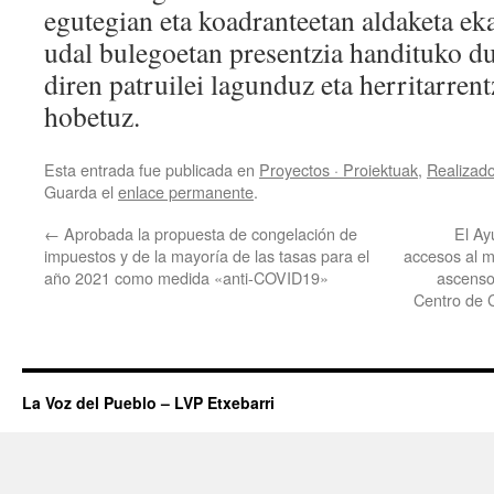
egutegian eta koadranteetan aldaketa eka
udal bulegoetan presentzia handituko du 
diren patruilei lagunduz eta herritarren
hobetuz.
Esta entrada fue publicada en
Proyectos · Proiektuak
,
Realizado
Guarda el
enlace permanente
.
←
Aprobada la propuesta de congelación de
El Ay
impuestos y de la mayoría de las tasas para el
accesos al m
año 2021 como medida «anti-COVID19»
ascenso
Centro de C
La Voz del Pueblo – LVP Etxebarri