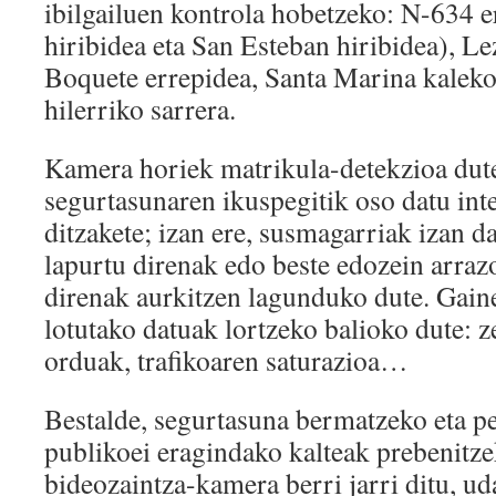
ibilgailuen kontrola hobetzeko: N-634 
hiribidea eta San Esteban hiribidea), 
Boquete errepidea, Santa Marina kaleko 
hilerriko sarrera.
Kamera horiek matrikula-detekzioa dute,
segurtasunaren ikuspegitik oso datu in
ditzakete; izan ere, susmagarriak izan da
lapurtu direnak edo beste edozein arrazo
direnak aurkitzen lagunduko dute. Gaine
lotutako datuak lortzeko balioko dute: 
orduak, trafikoaren saturazioa…
Bestalde, segurtasuna bermatzeko eta p
publikoei eragindako kalteak prebenitz
bideozaintza-kamera berri jarri ditu, ud