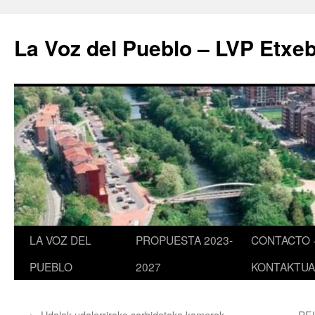
Saltar
al
La Voz del Pueblo – LVP Etxeb
contenido
LA VOZ DEL
PROPUESTA 2023-
CONTACTO 
PUEBLO
2027
KONTAKTUA
←
Udalak udalerrirako sarbidetako kamerak
RE