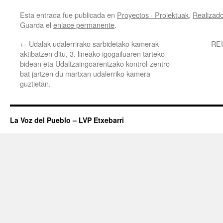
Esta entrada fue publicada en
Proyectos · Proiektuak
,
Realizado
Guarda el
enlace permanente
.
←
Udalak udalerrirako sarbidetako kamerak
RE
aktibatzen ditu, 3. lineako igogailuaren tarteko
bidean eta Udaltzaingoarentzako kontrol-zentro
bat jartzen du martxan udalerriko kamera
guztietan.
La Voz del Pueblo – LVP Etxebarri