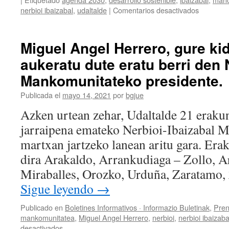
en
nerbioi ibaizabal
,
udaltalde
|
Comentarios desactivados
Nuestro
compañe
Miguel
Miguel Angel Herrero, gure ki
Ángel
aukeratu dute eratu berri den 
Herrero,
elegido
Mankomunitateko presidente.
por
unanimid
Publicada el
mayo 14, 2021
por
bgjue
como
Azken urtean zehar, Udaltalde 21 eraku
presiden
de
jarraipena emateko Nerbioi-Ibaizabal 
la
martxan jartzeko lanean aritu gara. Era
recién
creada
dira Arakaldo, Arrankudiaga – Zollo, A
Mancomu
Miraballes, Orozko, Urduña, Zaratamo, 
Nerbioi-
Ibaizabal
Sigue leyendo
→
Publicado en
Boletines Informativos · Informazio Buletinak
,
Pren
mankomunitatea
,
Miguel Angel Herrero
,
nerbioi
,
nerbioi ibaizaba
en
desactivados