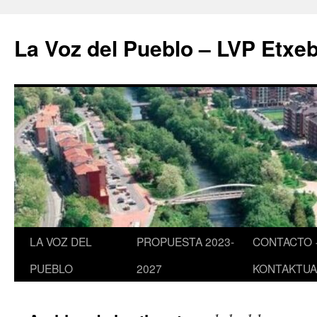
Saltar
al
La Voz del Pueblo – LVP Etxeb
contenido
LA VOZ DEL
PROPUESTA 2023-
CONTACTO 
PUEBLO
2027
KONTAKTUA