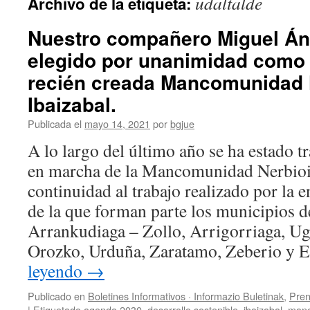
udaltalde
Archivo de la etiqueta:
Nuestro compañero Miguel Áng
elegido por unanimidad como 
recién creada Mancomunidad 
Ibaizabal.
Publicada el
mayo 14, 2021
por
bgjue
A lo largo del último año se ha estado t
en marcha de la Mancomunidad Nerbioi
continuidad al trabajo realizado por la 
de la que forman parte los municipios d
Arrankudiaga – Zollo, Arrigorriaga, Ug
Orozko, Urduña, Zaratamo, Zeberio y E
leyendo
→
Publicado en
Boletines Informativos · Informazio Buletinak
,
Pren
|
Etiquetado
agenda 2030
,
desarrollo sostenible
,
ibaizabal
,
man