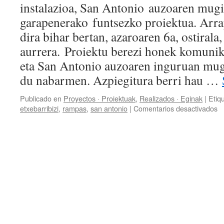
instalazioa, San Antonio auzoaren mugi
garapenerako funtsezko proiektua. Arra
dira bihar bertan, azaroaren 6a, ostirala
aurrera. Proiektu berezi honek komuni
eta San Antonio auzoaren inguruan mug
du nabarmen. Azpiegitura berri hau …
Publicado en
Proyectos · Proiektuak
,
Realizados · Eginak
|
Etiq
e
etxebarribizi
,
rampas
,
san antonio
|
Comentarios desactivados
R
m
/
Ar
m