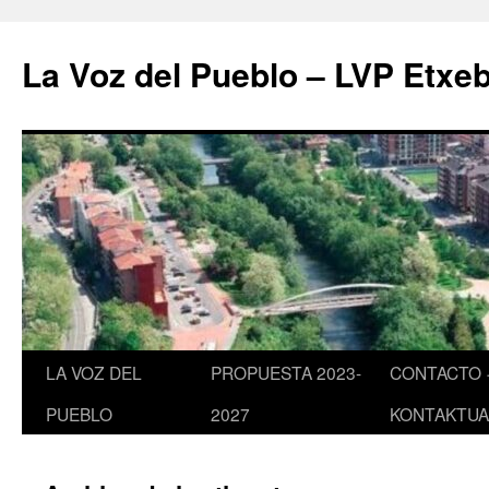
Saltar
al
La Voz del Pueblo – LVP Etxeb
contenido
LA VOZ DEL
PROPUESTA 2023-
CONTACTO 
PUEBLO
2027
KONTAKTUA