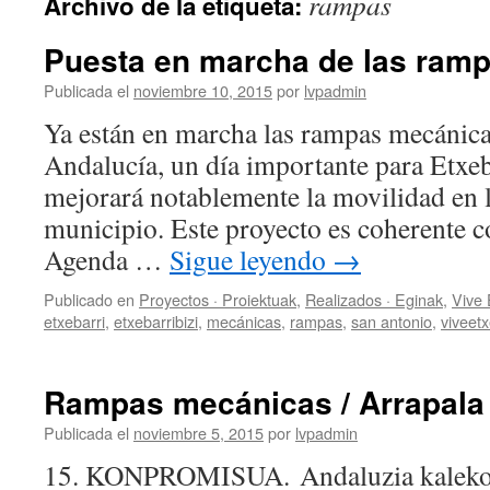
rampas
Archivo de la etiqueta:
Puesta en marcha de las ram
Publicada el
noviembre 10, 2015
por
lvpadmin
Ya están en marcha las rampas mecánicas
Andalucía, un día importante para Etxeb
mejorará notablemente la movilidad en l
municipio. Este proyecto es coherente c
Agenda …
Sigue leyendo
→
Publicado en
Proyectos · Proiektuak
,
Realizados · Eginak
,
Vive
etxebarri
,
etxebarribizi
,
mecánicas
,
rampas
,
san antonio
,
viveetx
Rampas mecánicas / Arrapala
Publicada el
noviembre 5, 2015
por
lvpadmin
15. KONPROMISUA. Andaluzia kaleko 