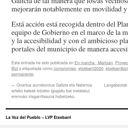
Galicia de tal manera que los/as vecinos
mejorarán notablemente en movilidad y 
Está acción está recogida dentro del Pla
equipo de Gobierno en el marco de la m
y la accesibilidad y con el ambicioso pla
portales del municipio de manera accesi
Esta entrada ha sido publicada en
En marcha · Martxan
,
Proyec
Bizi
y etiquetada como
compromiso
,
etxebarri2020
,
etxebarribizi
permanente
.
←
Onartua aurrekontua Galizia eta Nafarroa
Langabeziak 
arteko kaleak lotzeko igogailu bat instalatuz
eremuko irisgarritasuna hobetzeko.
La Voz del Pueblo – LVP Etxebarri