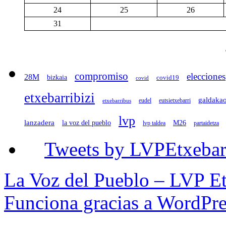
24
25
26
31
compromiso
elecciones
28M
bizkaia
covid19
covid
etxebarribizi
galdaka
eudel
eutsietxebarri
etxebarribus
lvp
lanzadera
la voz del pueblo
M26
lvp taldea
partaidetza
Tweets by LVPEtxebar
La Voz del Pueblo – LVP Et
Funciona gracias a WordPre