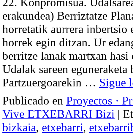
22. Konpromisua. Udalsare
erakundea) Berriztatze Pl
horretatik aurrera inbertsi
horrek egin ditzan. Ur edan
berritze lanak martxan hasi
Udalak sareen eguneraketa 
Partzuergoarekin …
Sigue 
Publicado en
Proyectos · P
Vive ETXEBARRI Bizi
|
E
bizkaia
,
etxebarri
,
etxebarri