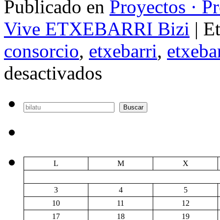
Publicado en
Proyectos · P
Vive ETXEBARRI Bizi
|
E
consorcio
,
etxebarri
,
etxebar
en
desactivados
Plan
de
reposición
de
Buscar
Buscar
Udalsareak
L
M
X
3
4
5
10
11
12
17
18
19