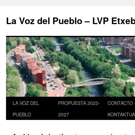
Saltar
al
La Voz del Pueblo – LVP Etxeb
contenido
LA VOZ DEL
PROPUESTA 2023-
CONTACTO 
PUEBLO
2027
KONTAKTUA