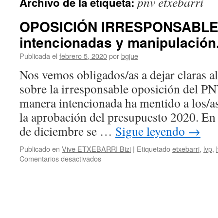
pnv etxebarri
Archivo de la etiqueta:
OPOSICIÓN IRRESPONSABLE:
intencionadas y manipulación
Publicada el
febrero 5, 2020
por
bgjue
Nos vemos obligados/as a dejar claras a
sobre la irresponsable oposición del P
manera intencionada ha mentido a los/as
la aprobación del presupuesto 2020. En 
de diciembre se …
Sigue leyendo
→
Publicado en
Vive ETXEBARRI Bizi
|
Etiquetado
etxebarri
,
lvp
,
en
Comentarios desactivados
OPOSICIÓN
IRRESPONSABLE:
mentiras
intencionadas
y
manipulación.