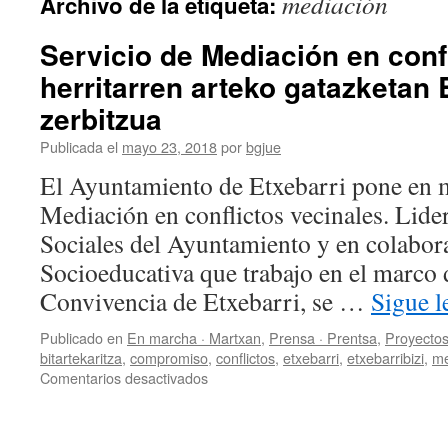
mediación
Archivo de la etiqueta:
Servicio de Mediación en confl
herritarren arteko gatazketan B
zerbitzua
Publicada el
mayo 23, 2018
por
bgjue
El Ayuntamiento de Etxebarri pone en 
Mediación en conflictos vecinales. Lide
Sociales del Ayuntamiento y en colabor
Socioeducativa que trabajo en el marco 
Convivencia de Etxebarri, se …
Sigue 
Publicado en
En marcha · Martxan
,
Prensa · Prentsa
,
Proyectos
bitartekaritza
,
compromiso
,
conflictos
,
etxebarri
,
etxebarribizi
,
me
en
Comentarios desactivados
Servicio
de
Mediación