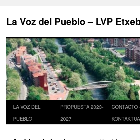
Saltar
al
La Voz del Pueblo – LVP Etxeb
contenido
LA VOZ DEL
PROPUESTA 2023-
CONTACTO 
PUEBLO
2027
KONTAKTUA