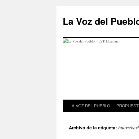
Saltar
al
La Voz del Puebl
contenido
LA VOZ DEL PUEBLO
PROPUESTA
bitartekari
Archivo de la etiqueta: