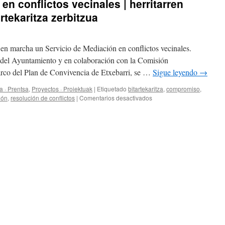
en conflictos vecinales | herritarren
rtekaritza zerbitzua
en marcha un Servicio de Mediación en conflictos vecinales.
s del Ayuntamiento y en colaboración con la Comisión
arco del Plan de Convivencia de Etxebarri, se …
Sigue leyendo
→
a · Prentsa
,
Proyectos · Proiektuak
|
Etiquetado
bitartekaritza
,
compromiso
,
en
ión
,
resolución de conflictos
|
Comentarios desactivados
Servicio
de
Mediación
en
conflictos
vecinales
|
herritarren
arteko
gatazketan
Bitartekaritza
zerbitzua