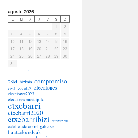
agosto 2026
L
M
X
J
V
S
D
1
2
3
4
5
6
7
8
9
10
11
12
13
14
15
16
17
18
19
20
21
22
23
24
25
26
27
28
29
30
31
« Jun
compromiso
28M
bizkaia
elecciones
covid19
covid
elecciones2023
elecciones municipales
etxebarri
etxebarri2020
etxebarribizi
etxebarribus
galdakao
eudel
eutsietxebarri
hauteskundeak