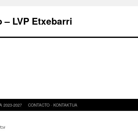
o – LVP Etxebarri
 2023-2027
CONTACTO · KONTAKTUA
tza