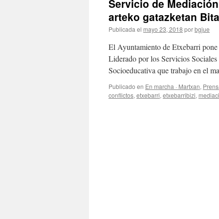
Servicio de Mediación 
arteko gatazketan Bita
Publicada el
mayo 23, 2018
por
bgjue
El Ayuntamiento de Etxebarri pone 
Liderado por los Servicios Sociale
Socioeducativa que trabajo en el m
Publicado en
En marcha · Martxan
,
Prens
conflictos
,
etxebarri
,
etxebarribizi
,
mediac