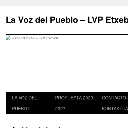
Saltar
al
La Voz del Pueblo – LVP Etxeb
contenido
LA VOZ DEL
PROPUESTA 2023-
CONTACTO 
PUEBLO
2027
KONTAKTUA