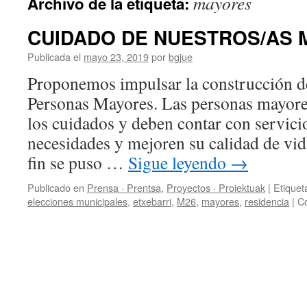
mayores
Archivo de la etiqueta:
CUIDADO DE NUESTROS/AS 
Publicada el
mayo 23, 2019
por
bgjue
Proponemos impulsar la construcción d
Personas Mayores. Las personas mayore
los cuidados y deben contar con servici
necesidades y mejoren su calidad de vida
fin se puso …
Sigue leyendo
→
Publicado en
Prensa · Prentsa
,
Proyectos · Proiektuak
|
Etiquet
elecciones municipales
,
etxebarri
,
M26
,
mayores
,
residencia
|
Co