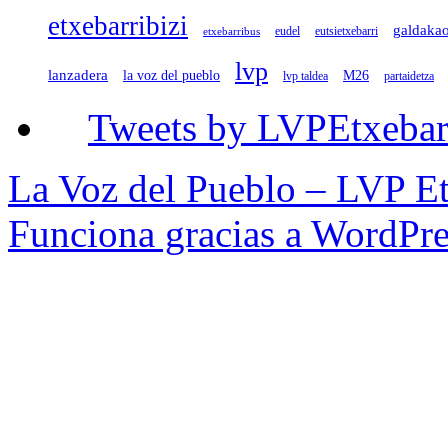
etxebarribizi
galdaka
eudel
eutsietxebarri
etxebarribus
lvp
lanzadera
la voz del pueblo
M26
lvp taldea
partaidetza
Tweets by LVPEtxebar
La Voz del Pueblo – LVP Et
Funciona gracias a WordPre