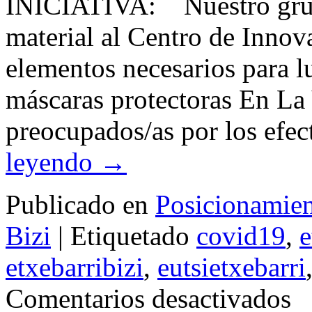
INICIATIVA: Nuestro grup
material al Centro de Innov
elementos necesarios para
máscaras protectoras En La
preocupados/as por los ef
leyendo
→
Publicado en
Posicionamient
Bizi
|
Etiquetado
covid19
,
e
etxebarribizi
,
eutsietxebarri
en
Comentarios desactivados
LVP