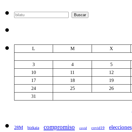
EN
LU
CO
Buscar
Buscar
EL
COV
L
M
X
3
4
5
10
11
12
17
18
19
24
25
26
31
compromiso
elecciones
28M
bizkaia
covid19
covid