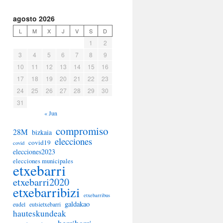
agosto 2026
L
M
X
J
V
S
D
1
2
3
4
5
6
7
8
9
10
11
12
13
14
15
16
17
18
19
20
21
22
23
24
25
26
27
28
29
30
31
« Jun
compromiso
28M
bizkaia
elecciones
covid19
covid
elecciones2023
elecciones municipales
etxebarri
etxebarri2020
etxebarribizi
etxebarribus
galdakao
eudel
eutsietxebarri
hauteskundeak