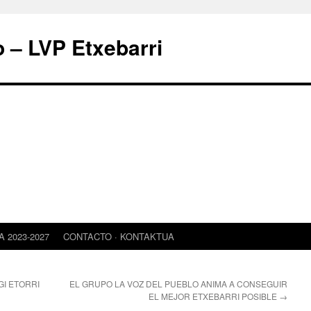
o – LVP Etxebarri
 2023-2027
CONTACTO · KONTAKTUA
I ETORRI
EL GRUPO LA VOZ DEL PUEBLO ANIMA A CONSEGUIR
EL MEJOR ETXEBARRI POSIBLE
→