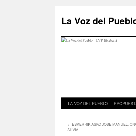
Saltar
al
La Voz del Puebl
contenido
LA VOZ DEL PUEBLO
PROPUESTA
←
ESKERRIK ASKO JOSE MANUEL, ONG
SILVIA