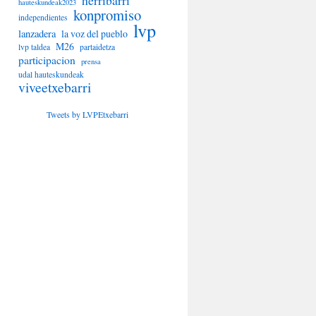
herribarri
hauteskundeak2023
konpromiso
independientes
lvp
lanzadera
la voz del pueblo
M26
lvp taldea
partaidetza
participacion
prensa
udal hauteskundeak
viveetxebarri
Tweets by LVPEtxebarri