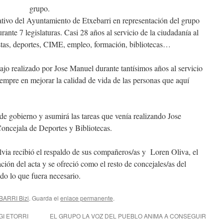
grupo.
ativo del Ayuntamiento de Etxebarri en representación del grupo
nte 7 legislaturas. Casi 28 años al servicio de la ciudadanía al
fiestas, deportes, CIME, empleo, formación, bibliotecas…
ajo realizado por Jose Manuel durante tantísimos años al servicio
iempre en mejorar la calidad de vida de las personas que aquí
de gobierno y asumirá las tareas que venía realizando Jose
Concejala de Deportes y Bibliotecas.
lvia recibió el respaldo de sus compañeros/as y Loren Oliva, el
ación del acta y se ofreció como el resto de concejales/as del
do lo que fuera necesario.
BARRI Bizi
. Guarda el
enlace permanente
.
I ETORRI
EL GRUPO LA VOZ DEL PUEBLO ANIMA A CONSEGUIR