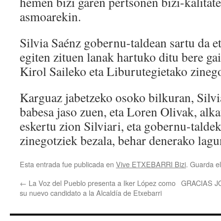
hemen bizi garen pertsonen bizi-kalitat
asmoarekin.
Silvia Saénz gobernu-taldean sartu da 
egiten zituen lanak hartuko ditu bere ga
Kirol Saileko eta Liburutegietako zinego
Karguaz jabetzeko osoko bilkuran, Silvi
babesa jaso zuen, eta Loren Olivak, alka
eskertu zion Silviari, eta gobernu-talde
zinegotziek bezala, behar denerako lagun
Esta entrada fue publicada en
Vive ETXEBARRI Bizi
. Guarda e
←
La Voz del Pueblo presenta a Iker López como
GRACIAS J
su nuevo candidato a la Alcaldía de Etxebarri