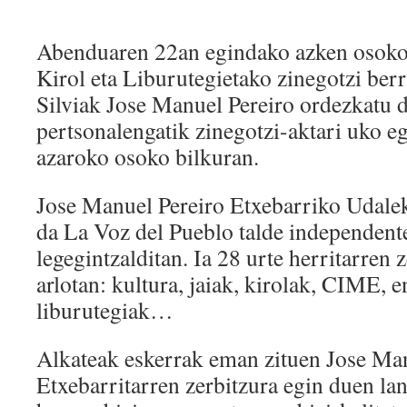
Abenduaren 22an egindako azken osoko 
Kirol eta Liburutegietako zinegotzi ber
Silviak Jose Manuel Pereiro ordezkatu d
pertsonalengatik zinegotzi-aktari uko eg
azaroko osoko bilkuran.
Jose Manuel Pereiro Etxebarriko Udalek
da La Voz del Pueblo talde independent
legegintzalditan. Ia 28 urte herritarren 
arlotan: kultura, jaiak, kirolak, CIME, 
liburutegiak…
Alkateak eskerrak eman zituen Jose Ma
Etxebarritarren zerbitzura egin duen lan