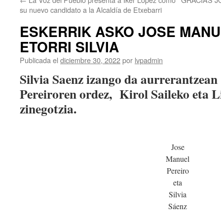
su nuevo candidato a la Alcaldía de Etxebarri
ESKERRIK ASKO JOSE MANU
ETORRI SILVIA
Publicada el
diciembre 30, 2022
por
lvpadmin
Silvia Saenz izango da aurrerantzea
Pereiroren ordez, Kirol Saileko eta 
zinegotzia.
Jose
Manuel
Pereiro
eta
Silvia
Sáenz