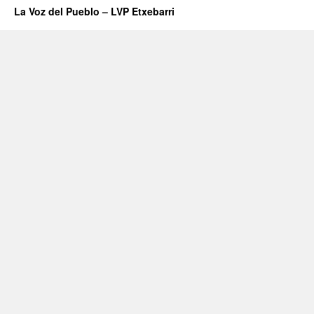
La Voz del Pueblo – LVP Etxebarri