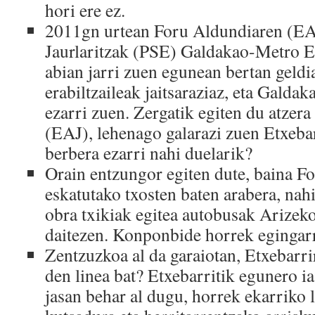
hori ere ez.
2011gn urtean Foru Aldundiaren (EA
Jaurlaritzak (PSE) Galdakao-Metro Et
abian jarri zuen egunean bertan geldi
erabiltzaileak jaitsaraziaz, eta Galda
ezarri zuen. Zergatik egiten du atzer
(EAJ), lehenago galarazi zuen Etxebar
berbera ezarri nahi duelarik?
Orain entzungor egiten dute, baina F
eskatutako txosten baten arabera, nah
obra txikiak egitea autobusak Arizeko
daitezen. Konponbide horrek egingarri
Zentzuzkoa al da garaiotan, Etxebarr
den linea bat? Etxebarritik egunero i
jasan behar al dugu, horrek ekarriko 