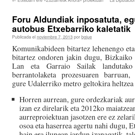
Foru Aldundiak inposatuta, e
autobus Etxebarriko kaletatik
Publicada el
noviembre 7, 2013
por
bgjue
Komunikabideen bitartez lehenengo eta
bitartez ondoren jakin dugu, Bizkaik
Lan eta Garraio Sailak landutako 
berrantolaketa prozesuaren barruan,
gure Udalerriko metro geltokira heltzea 
Horren aurrean, gure ordezkariak aur
izan ez direlarik eta 2012ko maiatzea
aurreproiektuan jasotzen ere ez zelar
osoa eta haserrea agertu nahi dugu, E
hain era ilunean jardun izanagatik, tal