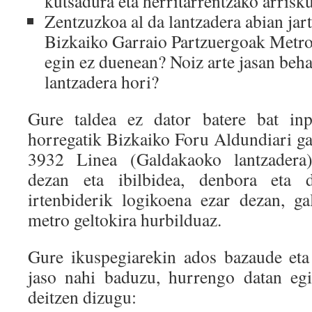
kutsadura eta herritarrentzako arrisk
Zentzuzkoa al da lantzadera abian jart
Bizkaiko Garraio Partzuergoak Metro 
egin ez duenean? Noiz arte jasan beh
lantzadera hori?
Gure taldea ez dator batere bat inp
horregatik Bizkaiko Foru Aldundiari ga
3932 Linea (Galdakaoko lantzadera)
dezan eta ibilbidea, denbora eta d
irtenbiderik logikoena ezar dezan, g
metro geltokira hurbilduaz.
Gure ikuspegiarekin ados bazaude eta
jaso nahi baduzu, hurrengo datan eg
deitzen dizugu: