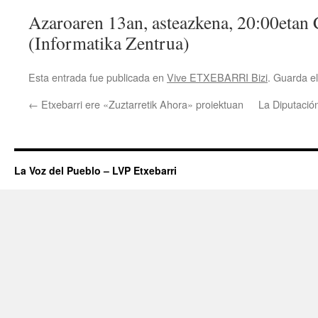
Azaroaren 13an, asteazkena, 20:00etan
(Informatika Zentrua)
Esta entrada fue publicada en
Vive ETXEBARRI Bizi
. Guarda e
←
Etxebarri ere «Zuztarretik Ahora» proiektuan
La Diputació
La Voz del Pueblo – LVP Etxebarri