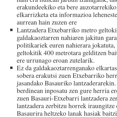
erakundeekiko eta bere auzotarrekik
elkarrizketa eta informazioa lehenest
aurrean hain zuzen ere
Lantzadera Etxebarriko metro geltoki
galdakaoztarren nahiaren jakitun gara
politikariek euren nahierara jokatuta
geltokitik 400 metrotara gelditzen bai
ere urrunago eroan zutelarik.
Ez da galdakaoztarrenganako elkartasu
sobera erakutsi zuen Etxebarriko herr
jasandako Basauriko lantzaderarekin. 
berdinean inposatu zen gure herria er
zuen Basauri-Etxebarri lantzadera zer
lantzadera zerbitzu horrek iraungitze
Basaurira heltzeko lanak hasiak baitz