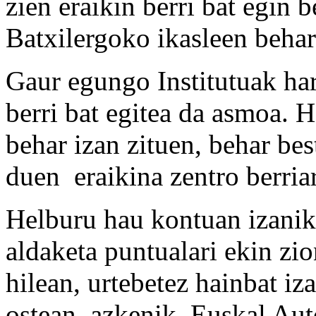
zien eraikin berri bat egin
Batxilergoko ikasleen behar
Gaur egungo Institutuak har
berri bat egitea da asmoa. 
behar izan zituen, behar bes
duen eraikina zentro berria
Helburu hau kontuan izanik
aldaketa puntualari ekin z
hilean, urtebetez hainbat iz
ostean, azkenik, Euskal A