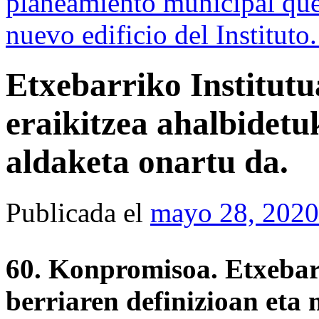
planeamiento municipal que 
nuevo edificio del Instituto
Etxebarriko Institutu
eraikitzea ahalbidetu
aldaketa onartu da.
Publicada el
mayo 28, 2020
60. Konpromisoa. Etxebar
berriaren definizioan eta