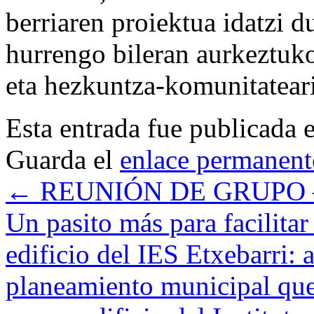
berriaren proiektua idatzi d
hurrengo bileran aurkeztuko
eta hezkuntza-komunitateari
Esta entrada fue publicada 
Guarda el
enlace permanent
←
REUNIÓN DE GRUPO 
Un pasito más para facilitar
edificio del IES Etxebarri:
planeamiento municipal que 