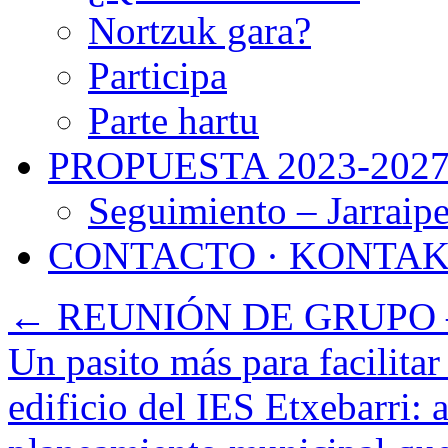
Nortzuk gara?
Participa
Parte hartu
PROPUESTA 2023-202
Seguimiento – Jarraip
CONTACTO · KONTA
←
REUNIÓN DE GRUPO 
Un pasito más para facilitar
edificio del IES Etxebarri: