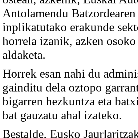
Antolamendu Batzordearen 
inplikatutako erakunde sekt
horrela izanik, azken osoko
aldaketa.
Horrek esan nahi du adminis
gainditu dela oztopo garran
bigarren hezkuntza eta batx
bat gauzatu ahal izateko.
Bestalde, Eusko Jaurlaritza