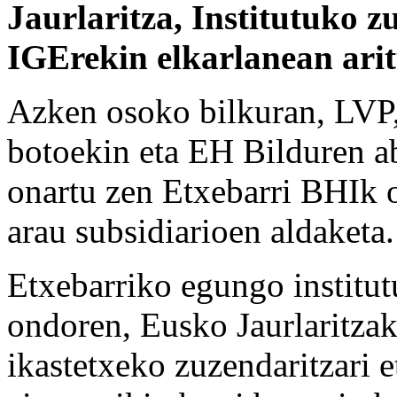
Jaurlaritza, Institutuko z
IGErekin elkarlanean arit
Azken osoko bilkuran, LV
botoekin eta EH Bilduren ab
onartu zen Etxebarri BHIk 
arau subsidiarioen aldaketa.
Etxebarriko egungo institut
ondoren, Eusko Jaurlaritza
ikastetxeko zuzendaritzari 