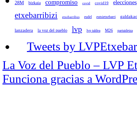
compromiso
elecciones
28M
bizkaia
covid19
covid
etxebarribizi
galdaka
eudel
eutsietxebarri
etxebarribus
lvp
lanzadera
la voz del pueblo
M26
lvp taldea
partaidetza
Tweets by LVPEtxebar
La Voz del Pueblo – LVP Et
Funciona gracias a WordPre