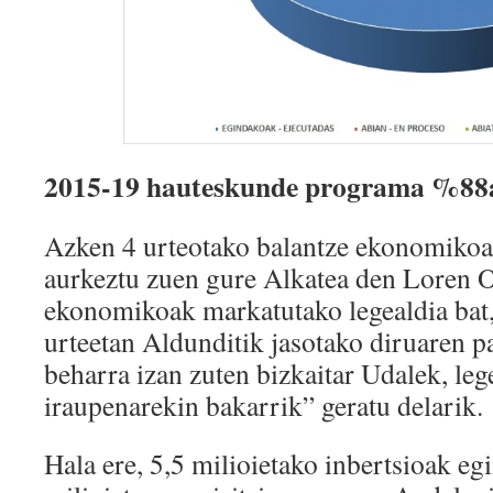
2015-19 hauteskunde programa %88a
Azken 4 urteotako balantze ekonomikoa 
aurkeztu zuen gure Alkatea den Loren O
ekonomikoak markatutako legealdia bat,
urteetan Aldunditik jasotako diruaren pa
beharra izan zuten bizkaitar Udalek, leg
iraupenarekin bakarrik” geratu delarik.
Hala ere, 5,5 milioietako inbertsioak eg