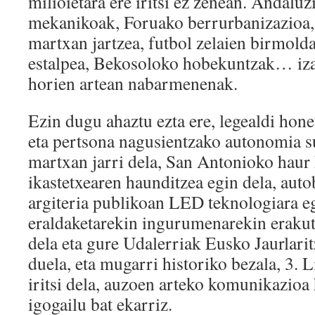
milioietara ere iritsi ez zenean. Andaluz
mekanikoak, Foruako berrurbanizazioa,
martxan jartzea, futbol zelaien birmold
estalpea, Bekosoloko hobekuntzak… izan
horien artean nabarmenenak.
Ezin dugu ahaztu ezta ere, legealdi ho
eta pertsona nagusientzako autonomia s
martxan jarri dela, San Antonioko haur
ikastetxearen haunditzea egin dela, autob
argiteria publikoan LED teknologiara e
eraldaketarekin ingurumenarekin eraku
dela eta gure Udalerriak Eusko Jaurlarit
duela, eta mugarri historiko bezala, 3. 
iritsi dela, auzoen arteko komunikazioa
igogailu bat ekarriz.