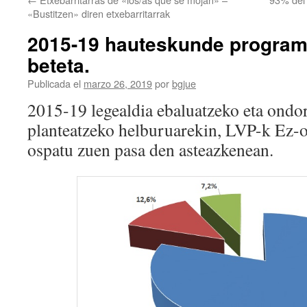
«Bustitzen» diren etxebarritarrak
2015-19 hauteskunde program
beteta.
Publicada el
marzo 26, 2019
por
bgjue
2015-19 legealdia ebaluatzeko eta ondo
planteatzeko helburuarekin, LVP-k Ez-
ospatu zuen pasa den asteazkenean.