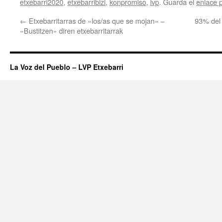
etxebarri2020
,
etxebarribizi
,
konpromiso
,
lvp
. Guarda el
enlace 
←
Etxebarritarras de «los/as que se mojan» –
93% del 
«Bustitzen» diren etxebarritarrak
La Voz del Pueblo – LVP Etxebarri