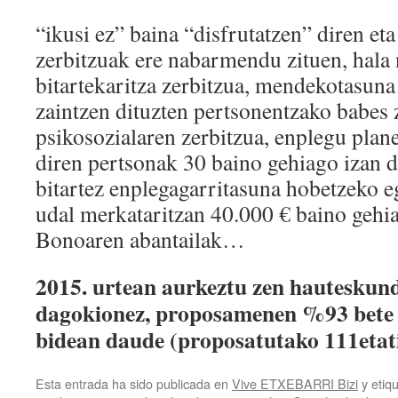
“ikusi ez” baina “disfrutatzen” diren eta
zerbitzuak ere nabarmendu zituen, hala 
bitartekaritza zerbitzua, mendekotasuna
zaintzen dituzten pertsonentzako babes 
psikosozialaren zerbitzua, enplegu plan
diren pertsonak 30 baino gehiago izan d
bitartez enplegagarritasuna hobetzeko 
udal merkataritzan 40.000 € baino gehi
Bonoaren abantailak…
2015. urtean aurkeztu zen hauteskun
dagokionez, proposamenen %93 bete d
bidean daude (proposatutako 111etati
Esta entrada ha sido publicada en
Vive ETXEBARRI Bizi
y etiq