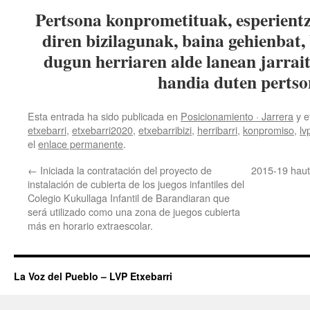
Pertsona konprometituak, esperient
diren bizilagunak, baina gehienbat, 
dugun herriaren alde lanean jarrait
handia duten pertso
Esta entrada ha sido publicada en
Posicionamiento · Jarrera
y e
etxebarri
,
etxebarri2020
,
etxebarribizi
,
herribarri
,
konpromiso
,
lv
el
enlace permanente
.
←
Iniciada la contratación del proyecto de
2015-19 haut
instalación de cubierta de los juegos infantiles del
Colegio Kukullaga Infantil de Barandiaran que
será utilizado como una zona de juegos cubierta
más en horario extraescolar.
La Voz del Pueblo – LVP Etxebarri