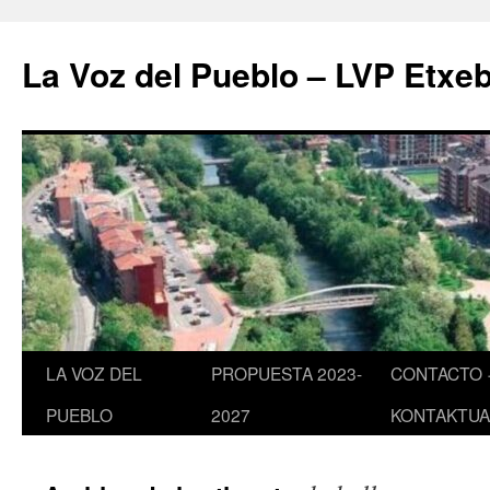
Saltar
al
La Voz del Pueblo – LVP Etxeb
contenido
LA VOZ DEL
PROPUESTA 2023-
CONTACTO 
PUEBLO
2027
KONTAKTUA