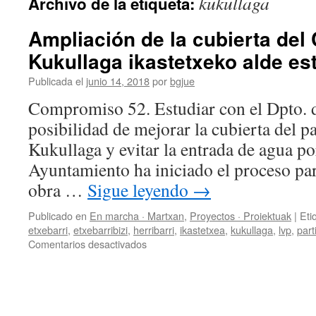
kukullaga
Archivo de la etiqueta:
Ampliación de la cubierta del
Kukullaga ikastetxeko alde es
Publicada el
junio 14, 2018
por
bgjue
Compromiso 52. Estudiar con el Dpto. 
posibilidad de mejorar la cubierta del pa
Kukullaga y evitar la entrada de agua por
Ayuntamiento ha iniciado el proceso para
obra …
Sigue leyendo
→
Publicado en
En marcha · Martxan
,
Proyectos · Proiektuak
|
Eti
etxebarri
,
etxebarribizi
,
herribarri
,
ikastetxea
,
kukullaga
,
lvp
,
part
en
Comentarios desactivados
Ampliación
de
la
cubierta
del