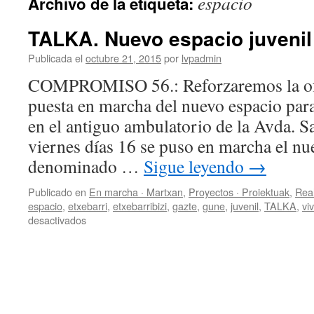
espacio
Archivo de la etiqueta:
TALKA. Nuevo espacio juvenil
Publicada el
octubre 21, 2015
por
lvpadmin
COMPROMISO 56.: Reforzaremos la ofer
puesta en marcha del nuevo espacio par
en el antiguo ambulatorio de la Avda. S
viernes días 16 se puso en marcha el nu
denominado …
Sigue leyendo
→
Publicado en
En marcha · Martxan
,
Proyectos · Proiektuak
,
Real
espacio
,
etxebarri
,
etxebarribizi
,
gazte
,
gune
,
juvenil
,
TALKA
,
vi
en
desactivados
TALKA.
Nuevo
espacio
juvenil