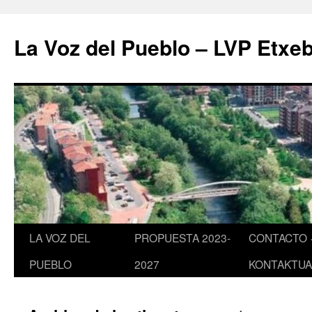
Saltar
al
La Voz del Pueblo – LVP Etxeb
contenido
LA VOZ DEL
PROPUESTA 2023-
CONTACTO 
PUEBLO
2027
KONTAKTUA