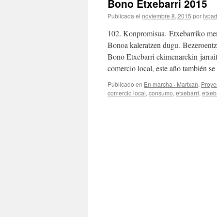
Bono Etxebarri 2015
Publicada el
noviembre 8, 2015
por
lvpa
102. Konpromisua. Etxebarriko merka
Bonoa kaleratzen dugu. Bezeroentza
Bono Etxebarri ekimenarekin jarra
comercio local, este año también s
Publicado en
En marcha · Martxan
,
Proyec
comercio local
,
consumo
,
etxebarri
,
etxeba