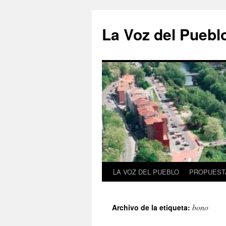
Saltar
al
La Voz del Puebl
contenido
LA VOZ DEL PUEBLO
PROPUESTA
bono
Archivo de la etiqueta: