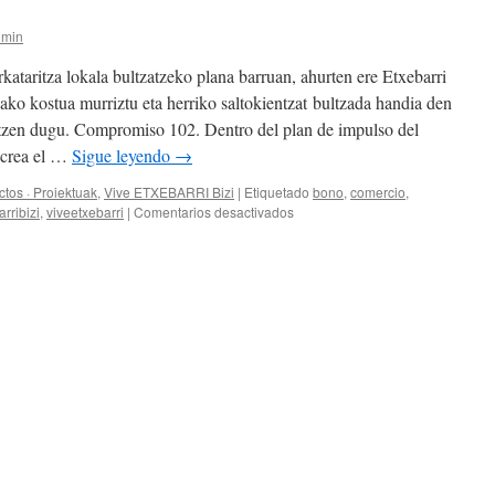
dmin
taritza lokala bultzatzeko plana barruan, ahurten ere Etxebarri
ko kostua murriztu eta herriko saltokientzat bultzada handia den
itzen dugu. Compromiso 102. Dentro del plan de impulso del
e crea el …
Sigue leyendo
→
tos · Proiektuak
,
Vive ETXEBARRI Bizi
|
Etiquetado
bono
,
comercio
,
en
rribizi
,
viveetxebarri
|
Comentarios desactivados
Bono
Etxebarri
2015