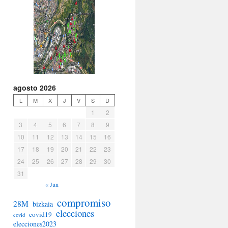
agosto 2026
L
M
X
J
V
S
D
1
2
3
4
5
6
7
8
9
10
11
12
13
14
15
16
17
18
19
20
21
22
23
24
25
26
27
28
29
30
31
« Jun
compromiso
28M
bizkaia
elecciones
covid19
covid
elecciones2023