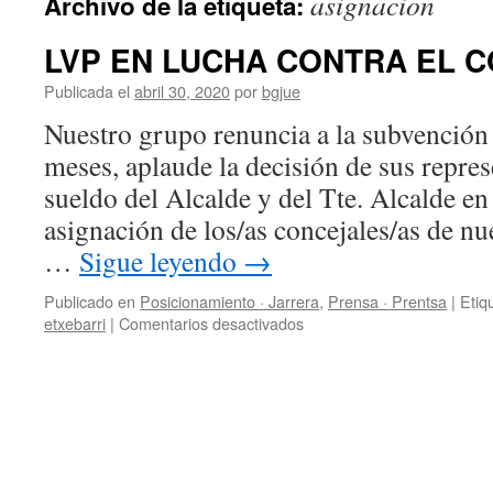
asignacion
Archivo de la etiqueta:
LVP EN LUCHA CONTRA EL C
Publicada el
abril 30, 2020
por
bgjue
Nuestro grupo renuncia a la subvención
meses, aplaude la decisión de sus repres
sueldo del Alcalde y del Tte. Alcalde e
asignación de los/as concejales/as de n
…
Sigue leyendo
→
Publicado en
Posicionamiento · Jarrera
,
Prensa · Prentsa
|
Etiq
en
etxebarri
|
Comentarios desactivados
LVP
EN
LUCHA
CONTRA
EL
COVID19