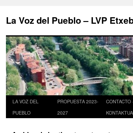
Saltar
al
La Voz del Pueblo – LVP Etxeb
contenido
LA VOZ DEL
PROPUESTA 2023-
CONTACTO 
PUEBLO
2027
KONTAKTUA