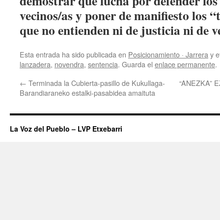
demostrar que lucha por defender los 
vecinos/as y poner de manifiesto los “
que no entienden ni de justicia ni de v
Esta entrada ha sido publicada en
Posicionamiento · Jarrera
y e
lanzadera
,
novendra
,
sentencia
. Guarda el
enlace permanente
.
←
Terminada la Cubierta-pasillo de Kukullaga-
“ANEZKA” 
Barandiaraneko estalki-pasabidea amaituta
La Voz del Pueblo – LVP Etxebarri