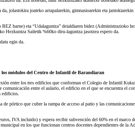
 gauzatzen da. Era honetan, haur hezkuntzako ikastetxe honetako ikasleg
a da, jolastokira joateko arrapalarekin, gimnasioarekin eta jantokiarekin
 BEZ barne) eta “Udalaguntza” deialdiaren bidez (Administrazioko hez
ako Hezkuntza Sailetik %60ko diru-laguntza jasotzea espero da.
datu egin da.
os módulos del Centro de Infantil de Barandiaran
conexión entre los tres edificios que conforman el Colegio de Infantil Ku
 comunicación entre el aulario, el edificio en el que se encuentra el co
 edificios.
rma de pórtico que cubre la rampa de acceso al patio y las comunicacione
uros, IVA incluido) y espera recibir subvención del 60% en el marco d
ad municipal en los que funcionan centros docentes dependientes de la 