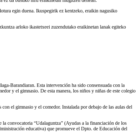
oa ez da bustiko hiru eraikinetan mugitzen denean.
 lotura egin duena. Ikuspegirik ez kentzeko, eraikin nagusiko
kuntza arloko ikastetxeei zuzendutako eraikinetan lanak egiteko
kullaga-Barandiaran. Esta intervención ha sido consensuada con la
medor y el gimnasio. De esta manera, los niños y niñas de este colegio
s con el gimnasio y el comedor. Instalada por debajo de las aulas del
e la convocatoria “Udalaguntza” (Ayudas a la financiación de los
Administración educativa) que promueve el Dpto. de Educación del