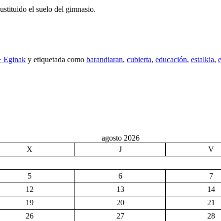
stituido el suelo del gimnasio.
· Eginak
y etiquetada como
barandiaran
,
cubierta
,
educación
,
estalkia
,
agosto 2026
X
J
V
5
6
7
12
13
14
19
20
21
26
27
28