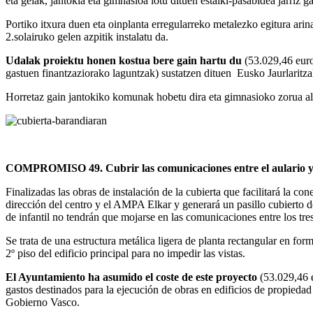
eta gelak, jantokia eta gimnasioa lotu dituen estalki-pasabidea jarriz
Portiko itxura duen eta oinplanta erregularreko metalezko egitura arin
2.solairuko gelen azpitik instalatu da.
Udalak proiektu honen kostua bere gain hartu du
(53.029,46 euro
gastuen finantzaziorako laguntzak) sustatzen dituen Eusko Jaurlaritz
Horretaz gain jantokiko komunak hobetu dira eta gimnasioko zorua al
COMPROMISO 49. Cubrir las comunicaciones entre el aulario y l
Finalizadas las obras de instalación de la cubierta que facilitará la 
dirección del centro y el AMPA Elkar y generará un pasillo cubierto de
de infantil no tendrán que mojarse en las comunicaciones entre los tres
Se trata de una estructura metálica ligera de planta rectangular en fo
2º piso del edificio principal para no impedir las vistas.
El Ayuntamiento ha asumido el coste de este proyecto
(53.029,46 e
gastos destinados para la ejecución de obras en edificios de propied
Gobierno Vasco.