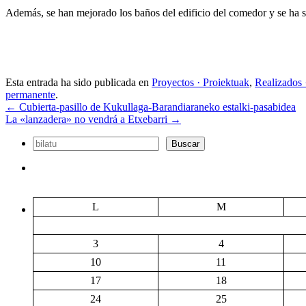
Además, se han mejorado los baños del edificio del comedor y se ha su
Esta entrada ha sido publicada en
Proyectos · Proiektuak
,
Realizados 
permanente
.
←
Cubierta-pasillo de Kukullaga-Barandiaraneko estalki-pasabidea
La «lanzadera» no vendrá a Etxebarri
→
Buscar
Buscar
L
M
3
4
10
11
17
18
24
25