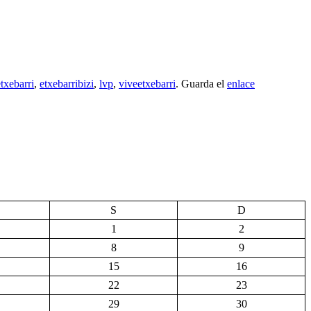
etxebarri
,
etxebarribizi
,
lvp
,
viveetxebarri
. Guarda el
enlace
S
D
1
2
8
9
15
16
22
23
29
30