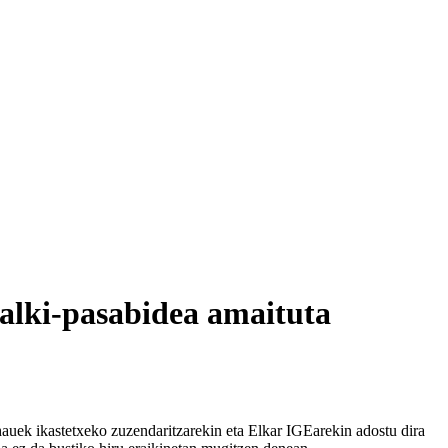
alki-pasabidea amaituta
auek ikastetxeko zuzendaritzarekin eta Elkar IGEarekin adostu dira