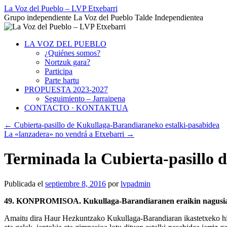
Saltar
La Voz del Pueblo – LVP Etxebarri
al
Grupo independiente La Voz del Pueblo Talde Independientea
contenido
LA VOZ DEL PUEBLO
¿Quiénes somos?
Nortzuk gara?
Participa
Parte hartu
PROPUESTA 2023-2027
Seguimiento – Jarraipena
CONTACTO · KONTAKTUA
←
Cubierta-pasillo de Kukullaga-Barandiaraneko estalki-pasabidea
La «lanzadera» no vendrá a Etxebarri
→
Terminada la Cubierta-pasillo 
Publicada el
septiembre 8, 2016
por
lvpadmin
49. KONPROMISOA. Kukullaga-Barandiaranen eraikin nagusia et
Amaitu dira Haur Hezkuntzako Kukullaga-Barandiaran ikastetxeko hiru 