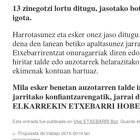
13 zinegotzi lortu ditugu, jasotako 
igota.
Harrotasunez eta esker onez jaso ditugu 
dena den lanean betiko apaltasunez jarr
Etxebarrirentzat onuragarriak diren edoz
hiritar talde edo auzotarrek helarazitako
ekimenak kontuan hartuaz.
Mila esker benetan auzotarren talde
jarritako konfiantzarengatik, jarrai 
ELKARREKIN ETXEBARRI HOBE
Esta entrada fue publicada en
Vive ETXEBARRI Bizi
. Guarda e
←
Propuesta de trabajo 2015-2019 lan
proposamena