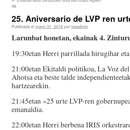
da
25. Aniversario de LVP ren ur
Publicada el
mayo 31, 2016
por
lvpadmin
Larunbat honetan, ekainak 4. Zinturu
19:30etan Herri parrillada hirugihar eta
21:00etan Ekitaldi politikoa, La Voz de
Ahotsa eta beste talde independienteeta
hartzearekin.
21:45etan «25 urte LVP-ren gobernupe
emanaldia.
22:00etan Herri berbena IRIS orkestrar