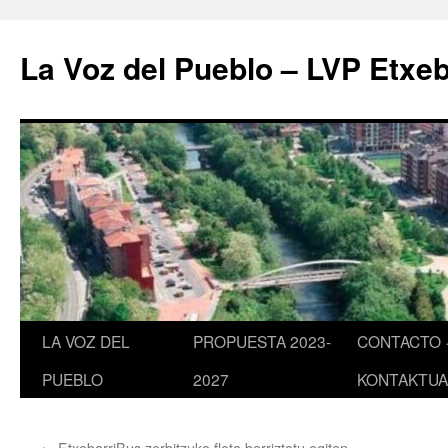
Saltar
al
La Voz del Pueblo – LVP Etxeb
contenido
LA VOZ DEL
PROPUESTA 2023-
CONTACTO 
PUEBLO
2027
KONTAKTUA
←
EtxebarriBus zerbitzuko flota berriztatu egiten